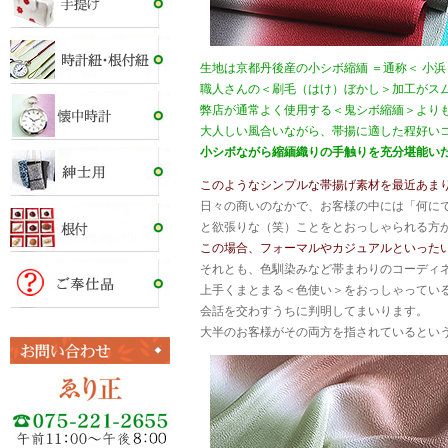
生地は京都丹後産の小シボ縮緬 ＝通称＜ 小
職人さんの＜刷毛（はけ）ぼかし＞加工がス
弊店が通常よく使用する＜鬼シボ縮緬＞より
大人しい風合いながら、帯揚に適した程好い
小シボながら縮緬織りの手触りを充分堪能い
このようなシンプルな帯揚げ素材を最近あま
日々の商いのなかで、お客様の中には「何に
と欲張りな（笑）ことをとおっしゃられる方
この場合、フォーマルやカジュアルといった
それとも、色馴染みなど帯まわりのコーディ
上手くまとまる＜色使い＞をおっしゃってい
会話を交わすうちに判明してまいります。
大半のお客様がその両方を指されているとい