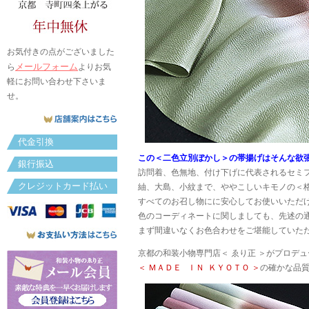
お気付きの点がございました
メールフォーム
ら
よりお気
軽にお問い合わせ下さいま
せ。
代金引換
この＜二色立別ぼかし＞の帯揚げはそんな欲
銀行振込
訪問着、色無地、付け下げに代表されるセミ
クレジットカード払い
紬、大島、小紋まで、ややこしいキモノの＜
すべてのお召し物にに安心してお使いいただ
色のコーディネートに関しましても、先述の
まず間違いなくお色合わせをご堪能していた
京都の和装小物専門店＜ ゑり正 ＞がプロデ
＜ ＭＡＤＥ ＩＮ ＫＹＯＴＯ ＞
の確かな品質