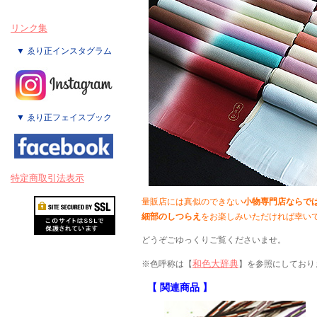
リンク集
▼ ゑり正インスタグラム
▼ ゑり正フェイスブック
特定商取引法表示
量販店には真似のできない
小物専門店ならで
細部のしつらえ
をお楽しみいただければ幸い
どうぞごゆっくりご覧くださいませ。
和色大辞典
※色呼称は【
】を参照にしており
【 関連商品 】