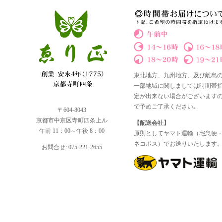
東北地方、九州地方、及び離島
一部地域に関しましては時間帯
定が出来ない場合がございます
で予めご了承ください｡
〒604-8043
京都市中京区寺町四条上ル
【配送会社】
午前 11：00～午後 8：00
原則としてヤマト運輸（宅急便
ネコポス）でお送りいたします
お問合せ: 075-221-2655