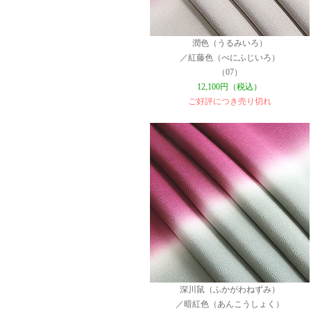
潤色（うるみいろ）
／紅藤色（べにふじいろ）
（07）
12,100円（税込）
ご好評につき売り切れ
深川鼠（ふかがわねずみ）
／暗紅色（あんこうしょく）