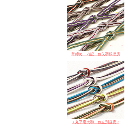
帯締め 内記二色矢羽根撚房
< 丸平唐大和二色立別昼夜 >