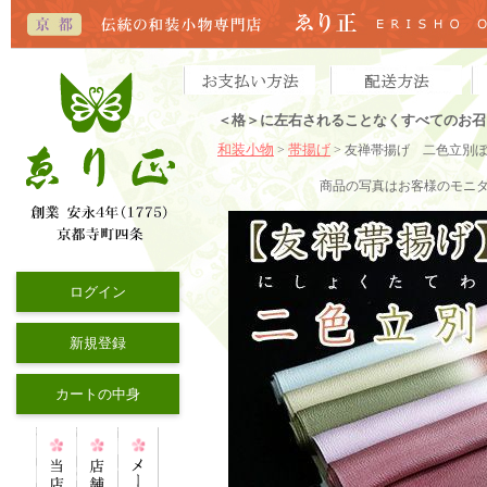
＜格＞に左右されることなくすべてのお召
和装小物
帯揚げ
>
> 友禅帯揚げ 二色立別
商品の写真はお客様のモニ
ログイン
新規登録
カートの中身