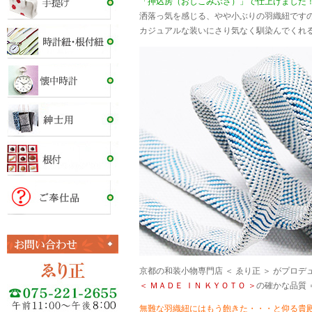
「押込房（おしこみぶさ）」で仕上げました
洒落っ気を感じる、やや小ぶりの羽織紐です
カジュアルな装いにさり気なく馴染んでくれ
京都の和装小物専門店 ＜ ゑり正 ＞ がプロ
＜ ＭＡＤＥ ＩＮ ＫＹＯＴＯ ＞
の確かな品質 
無難な羽織紐にはもう飽きた・・・と仰る貴