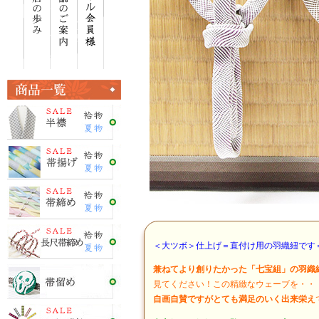
＜大ツボ＞仕上げ＝直付け用の羽織紐です
兼ねてより創りたかった「七宝組」の羽織
見てください！この精緻なウェーブを・・
自画自賛ですがとても満足のいく出来栄え