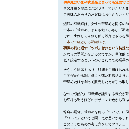
羽織紐はいまや貴重品と言っても過言では
その理由を簡単にご説明させていただきま
ご興味のおありのお客様はお付き合いくだ
組紐の羽織紐は、女性の帯締めと同様の加
一本の「帯締め」よりも短く小さな「羽織
それに比例して単価も低く設定せざるを得
二本で一組となる羽織紐は、
羽織の乳に通す「ツボ」付けという特殊な
かなりの手間がかかるのですが、単価的に
低く設定するというのがこれまでの業界の
そういう慣習もあり、組紐を手掛けられる
手間がかかる割に儲けの薄い羽織紐よりも
帯締めだけを創って販売した方が手っ取り
なので必然的に羽織紐が誕生する機会が限
お客様も迷うほどのデザインや色から選ぶ
弊店の場合、帯締めを創る「ついで」に羽
「ついで」というと聞こえが悪いかもしれ
このようなものの考え方をしてプロデュー