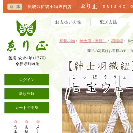
和装小物
紳士用（男性）
羽織紐
>
>
> 
商品の写真はお客様のモニ
ログイン
新規登録
カートの中身