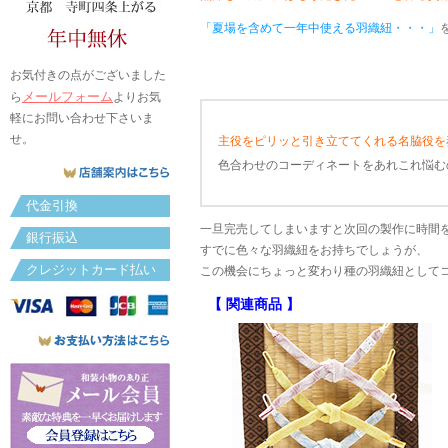
「夏場を含めて一年中使える羽織紐・・・」
お気付きの点がございました
メールフォーム
ら
よりお気
軽にお問い合わせ下さいま
せ。
主役をピリッと引き立ててくれる名脇役を
色合わせのコーディネートをあれこれ悩む
代金引換
一旦完売してしまいますと次回の製作に時間
銀行振込
すでに色々な羽織紐をお持ちでしょうが、
クレジットカード払い
この機会にちょっと変わり種の羽織紐として
【 関連商品 】