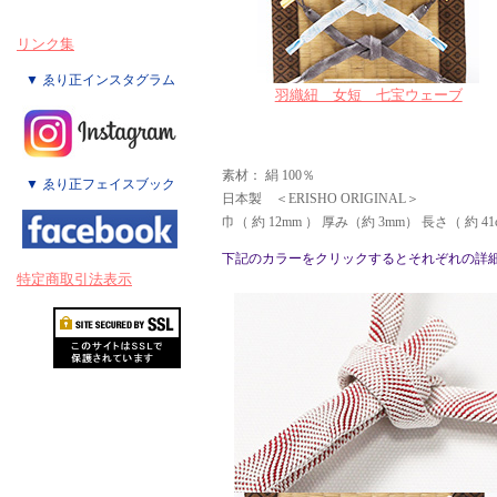
リンク集
▼ ゑり正インスタグラム
羽織紐 女短 七宝ウェーブ
素材： 絹 100％
▼ ゑり正フェイスブック
日本製 ＜ERISHO ORIGINAL＞
巾（ 約 12mm ） 厚み（約 3mm） 長さ（ 約 4
下記のカラーをクリックするとそれぞれの詳
特定商取引法表示