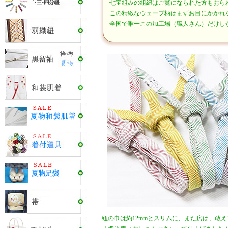
七宝組みの組紐はご覧になられた方もおら
この精緻なウェーブ柄はまずお目にかかれ
全国で唯一この加工場（職人さん）だけし
紐の巾は約12mmとスリムに、また房は、敢