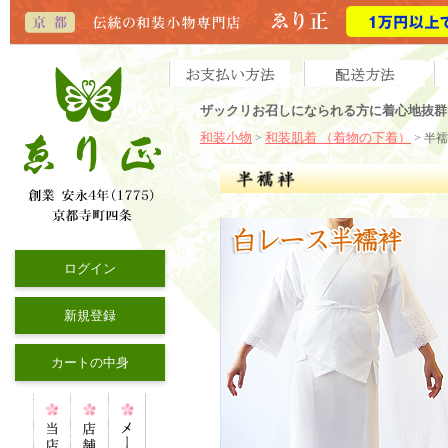
ザックリお召しになられる方に着心地抜群
和装小物
和装肌着 （着物の下着）
>
>
半襦
ログイン
新規登録
カートの中身