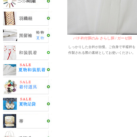
バチ衿付胴のみ さらし胴 / ガーゼ胴
しっかりした台衿が自慢。ご自身で半襦袢を
作製される際の素材としてお使いください。