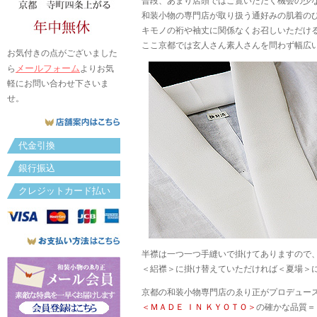
普段、あまり店頭ではご覧いただく機会の少
和装小物の専門店が取り扱う通好みの肌着の
キモノの裄や袖丈に関係なくお召しいただけ
ここ京都では玄人さん素人さんを問わず幅広
お気付きの点がございました
メールフォーム
ら
よりお気
軽にお問い合わせ下さいま
せ。
代金引換
銀行振込
クレジットカード払い
半襟は一つ一つ手縫いで掛けてありますので
＜絽襟＞に掛け替えていただければ＜夏場＞
京都の和装小物専門店のゑり正がプロデュー
＜ＭＡＤＥ ＩＮ ＫＹＯＴＯ＞
の確かな品質＝