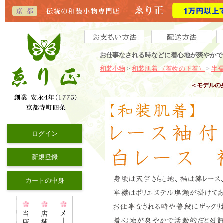
お仕事なされる時などに着心地が爽やかで
和装小物
和装肌着 （着物の下着）
半
>
>
＜モデルの
ログイン
新規登録
カートの中身