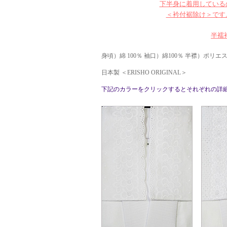
下半身に着用している
＜衿付裾除け＞です
半襦
身頃）綿 100％ 袖口）綿100％ 半襟）ポリエス
日本製 ＜ERISHO ORIGINAL＞
下記のカラーをクリックするとそれぞれの詳