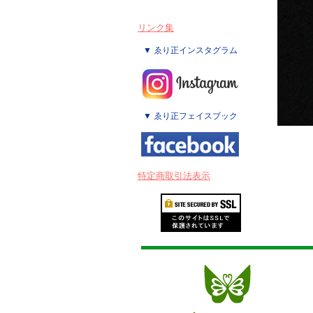
リンク集
▼ ゑり正インスタグラム
▼ ゑり正フェイスブック
特定商取引法表示