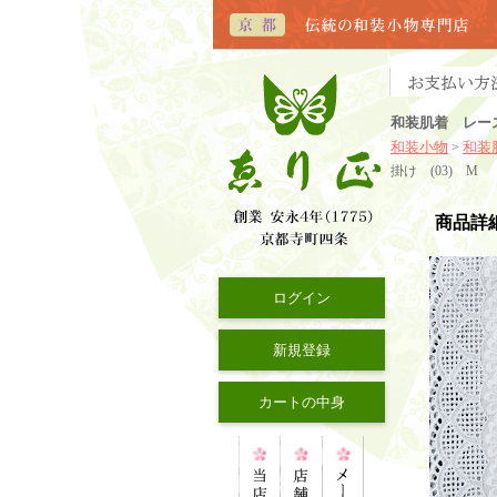
和装肌着 レース
和装小物
和装
>
掛け (03) M
商品詳
ログイン
新規登録
カートの中身