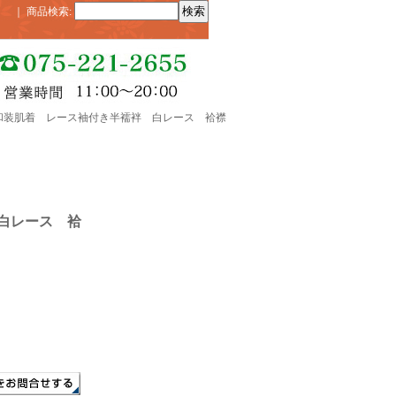
｜
商品検索
:
 和装肌着 レース袖付き半襦袢 白レース 袷襟
白レース 袷