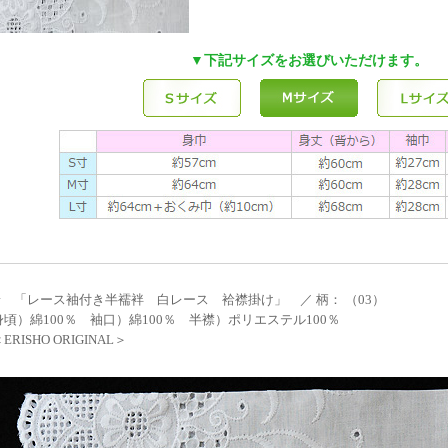
▼下記サイズをお選びいただけます。
 「レース袖付き半襦袢 白レース 袷襟掛け」 ／ 柄： （03）
身頃）綿100％ 袖口）綿100％ 半襟）ポリエステル100％
RISHO ORIGINAL＞