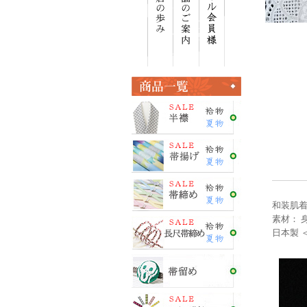
和装肌着
素材： 
日本製 ＜E