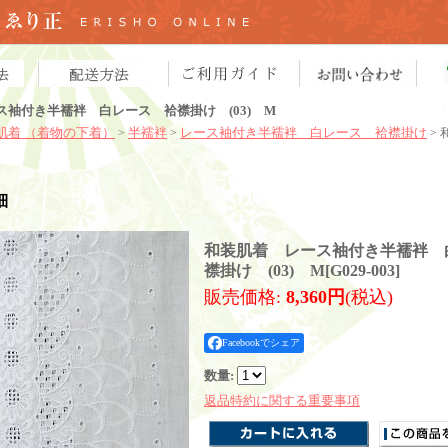
袖付き半襦袢 白レース 袷襟掛け (03) M
肌着 （着物の下着）
半襦袢
レース袖付き半襦袢 白レース 袷襟掛け
>
>
>
細
和装肌着 レース袖付き半襦袢 
襟掛け (03) M
[
G029-003
]
販売価格
:
8,360円
(税込)
Facebookでシェア
数量
:
返品特約に関する重要事項