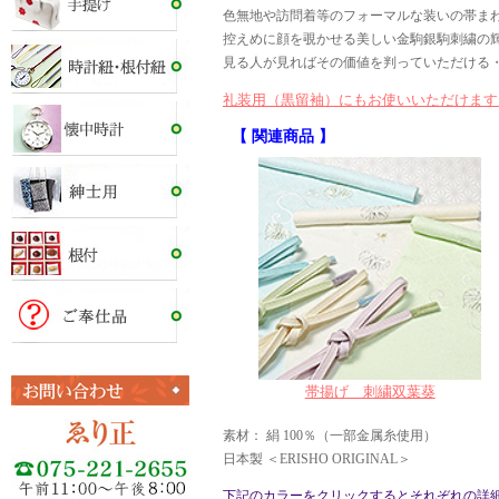
色無地や訪問着等のフォーマルな装いの帯ま
控えめに顔を覗かせる美しい金駒銀駒刺繍の
見る人が見ればその価値を判っていただける
礼装用（黒留袖）にもお使いいただけます
【 関連商品 】
帯揚げ 刺繍双葉葵
素材： 絹 100％（一部金属糸使用）
日本製 ＜ERISHO ORIGINAL＞
下記のカラーをクリックするとそれぞれの詳