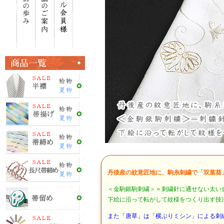
丹後産の紋意匠地に、駒糸刺繍で「双葉葵
＜金駒銀駒刺繍＞＝刺繍針に通せない太い
下絵に沿って転がして紋様をつくり出す技
また「唐草」は「横ぶりミシン」による刺