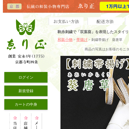
駒糸刺繍で「双葉葵」を表現したスタイリ
和装小物
帯揚げ
>
> 刺繍帯揚げ 葵唐草
商品の写真はお客様のモニ
ログイン
新規登録
カートの中身