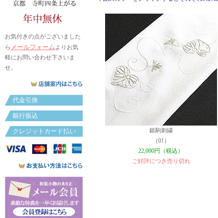
お気付きの点がございました
メールフォーム
ら
よりお気
軽にお問い合わせ下さいま
せ。
代金引換
銀行振込
銀駒刺繍
クレジットカード払い
（01）
22,000円（税込）
ご好評につき売り切れ