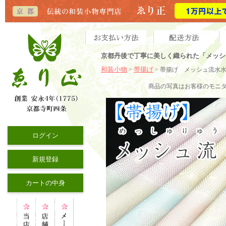
京都丹後で丁寧に美しく織られた「メッシ
和装小物
帯揚げ
>
> 帯揚げ メッシュ流水
商品の写真はお客様のモニ
ログイン
新規登録
カートの中身