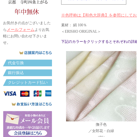
※色呼称は【和色大辞典】を参照にしてお
お気付きの点がございました
素材： 絹 100％
メールフォーム
ら
よりお気
＜ERISHO ORIGINAL＞
軽にお問い合わせ下さいま
下記のカラーをクリックするとそれぞれの詳
せ。
代金引換
銀行振込
クレジットカード払い
撫子色
／女郎花・白緑