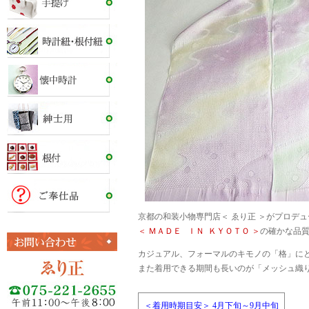
京都の和装小物専門店＜ ゑり正 ＞がプロデ
＜ ＭＡＤＥ ＩＮ ＫＹＯＴＯ ＞
の確かな品質
カジュアル、フォーマルのキモノの「格」に
また着用できる期間も長いのが「メッシュ織
＜着用時期目安＞ 4月下旬～9月中旬