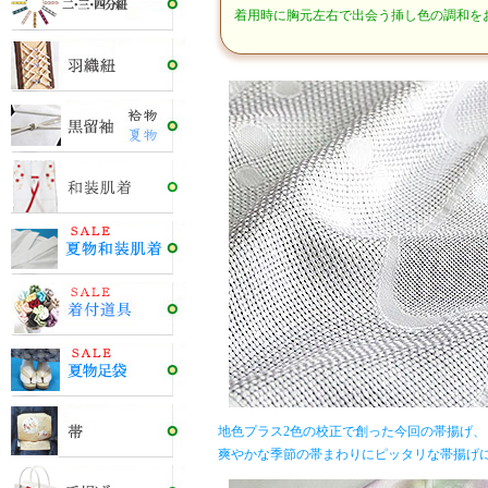
着用時に胸元左右で出会う挿し色の調和を
地色プラス2色の校正で創った今回の帯揚げ、
爽やかな季節の帯まわりにピッタリな帯揚げ