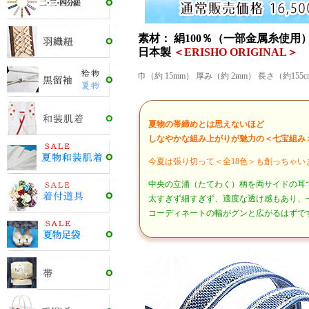
素材： 絹100％（一部金属糸使用
日本製
＜ERISHO ORIGINAL＞
巾（約 15mm） 厚み（約 2mm） 長さ（約15
夏物の帯締めとは思えないほど
しなやかな組み上がりが魅力の＜七宝組み
今夏は張り切って＜全18色＞も創っちゃい
中央の立涌（たてわく）柄を両サイドの耳
太すぎず細すぎず、適度な透け感もあり、
コーディネートの幅がグンと広がるはずで