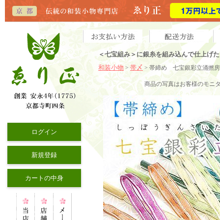
＜七宝組み＞に銀糸を組み込んで仕上げた
和装小物
帯〆
>
> 帯締め 七宝銀彩立涌撚房
商品の写真はお客様のモニ
ログイン
新規登録
カートの中身