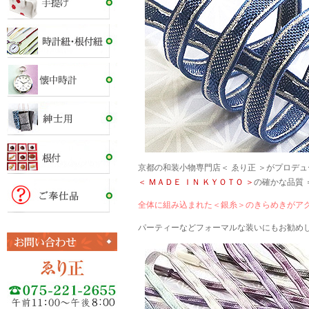
京都の和装小物専門店＜ ゑり正 ＞がプロデ
＜ ＭＡＤＥ ＩＮ ＫＹＯＴＯ ＞
の確かな品質 
全体に組み込まれた＜銀糸＞のきらめきがア
パーティーなどフォーマルな装いにもお勧め