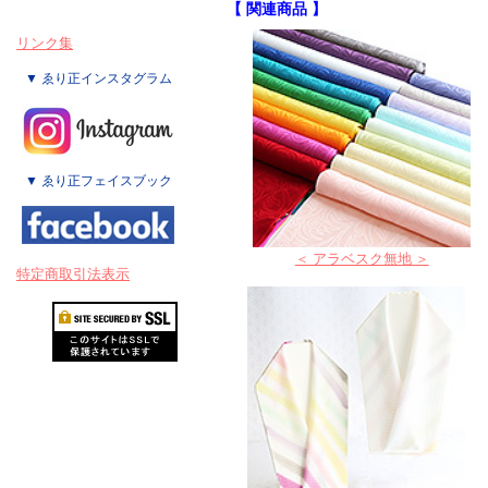
【 関連商品 】
リンク集
▼ ゑり正インスタグラム
▼ ゑり正フェイスブック
＜ アラベスク無地 ＞
特定商取引法表示