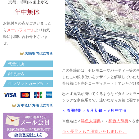
お気付きの点がございました
メールフォーム
ら
よりお気
軽にお問い合わせ下さいま
せ。
代金引換
この帯締めは、セレモニーやパーティー等の
銀行振込
またこの銀糸使いをデザインと解釈していた
クレジットカード払い
普段着にも充分コーディネートしていただけ
思わず元気が湧いてくるようなビタミンカラ
シックな寒色系まで、迷いながらお気に召す
＜ 着用時期 ＞ 6 月 初旬 ～ 9 月 中旬頃
洋色大辞典
和色大辞典
※色名は＜
＞＜
＞を
※＜長尺＞もご用意いたしました。