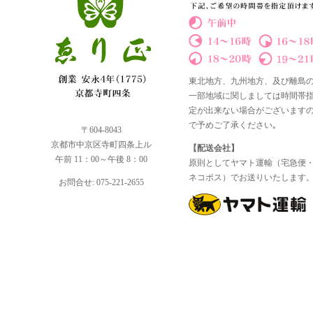
東北地方、九州地方、及び離島
一部地域に関しましては時間帯
定が出来ない場合がございます
で予めご了承ください｡
〒604-8043
京都市中京区寺町四条上ル
【配送会社】
午前 11：00～午後 8：00
原則としてヤマト運輸（宅急便
ネコポス）でお送りいたします
お問合せ: 075-221-2655