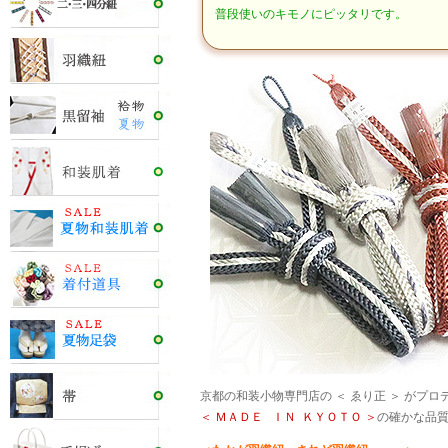
普段使いのキモノにピッタリです。
京都の和装小物専門店の ＜ ゑり正 ＞ がプ
＜ ＭＡＤＥ ＩＮ ＫＹＯＴＯ ＞
の確かな品質