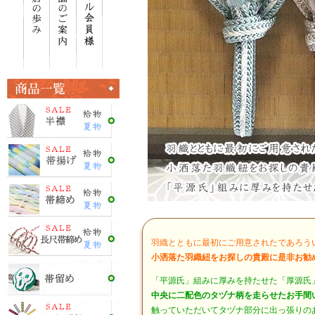
羽織とともに最初にご用意されたであろう
小洒落た羽織紐をお探しの貴殿に是非お勧
「平源氏」組みに厚みを持たせた「厚源氏
中央に二配色のタヅナ柄を走らせたお手間
触っていただいてタヅナ部分に出っ張りの