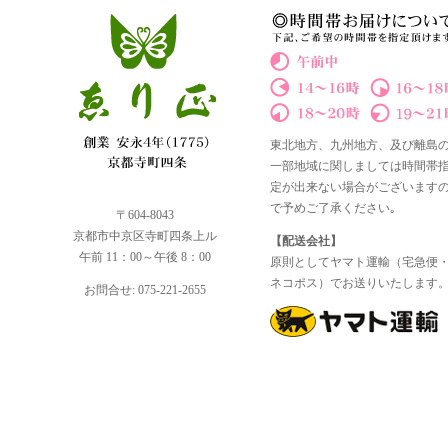
東北地方、九州地方、及び離島
一部地域に関しましては時間帯
定が出来ない場合がございます
で予めご了承ください｡
〒604-8043
京都市中京区寺町四条上ル
【配送会社】
午前 11：00～午後 8：00
原則としてヤマト運輸（宅急便
ネコポス）でお送りいたします
お問合せ: 075-221-2655