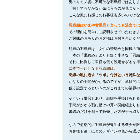
男のキモノ姿に不可欠な羽織紐ではありま
「探してもなかなか気に入るのが見つから
こんな風にお感じのお客様も多いのではな
羽織紐はいまや貴重品と言っても過言では
その理由を簡単にご説明させていただきま
ご興味のおありのお客様はお付き合いくだ
組紐の羽織紐は、女性の帯締めと同様の加
一本の「帯締め」よりも短く小さな「羽織
それに比例して単価も低く設定せざるを得
二本で一組となる羽織紐は、
羽織の乳に通す「ツボ」付けという特殊な
かなりの手間がかかるのですが、単価的に
低く設定するというのがこれまでの業界の
そういう慣習もあり、組紐を手掛けられる
手間がかかる割に儲けの薄い羽織紐よりも
帯締めだけを創って販売した方が手っ取り
なので必然的に羽織紐が誕生する機会が限
お客様も迷うほどのデザインや色から選ぶ