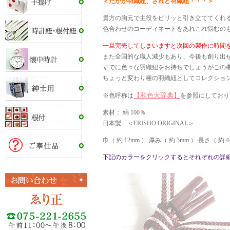
＜たかが羽織紐、されど羽織紐・・・＞
貴方の胸元で主役をピリッと引き立ててくれ
色合わせのコーディネートをあれこれ悩むの
一旦完売してしまいますと次回の製作に時間
また全国的な職人減少もあり、今後も創り出
すでに色々な羽織紐をお持ちでしょうがこの
ちょっと変わり種の羽織紐としてコレクショ
【和色大辞典】
※色呼称は
を参照にしており
素材： 絹 100％
日本製 ＜ERISHO ORIGINAL＞
巾（ 約 12mm ） 厚み（ 約 3mm ） 長さ（ 約 4
下記のカラーをクリックするとそれぞれの詳