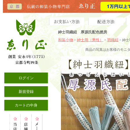
紳士羽織紐 厚源氏配色撚房
和装小物
紳士用（男性）
羽織紐
>
>
> 紳
商品の写真はお客様のモニ
ログイン
新規登録
カートの中身