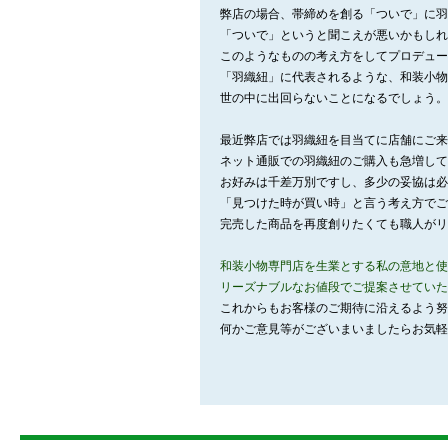
弊店の場合、帯締めを創る「ついで」に羽
「ついで」というと聞こえが悪いかもしれ
このようなものの考え方をしてプロデュー
「羽織紐」に代表されるような、和装小物
世の中に出回らないことになるでしょう。
最近弊店では羽織紐を目当てに店舗にご来
ネット通販での羽織紐のご購入も急増して
お好みは千差万別ですし、多少の妥協は必
「見つけた時が買い時」と言う考え方でご
完売した商品を再度創りたくても職人がリ
和装小物専門店を生業とする私の意地と使
リーズナブルなお値段でご提案させていた
これからもお客様のご期待に沿えるよう努
何かご意見等がございまいましたらお気軽