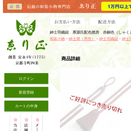
紳士羽織紐 厚源氏配色撚房 赤銅色（しゃくど
和装小物
紳士用（男性）
紳士羽織紐
紳士
>
>
>
商品詳細
ログイン
新規登録
カートの中身