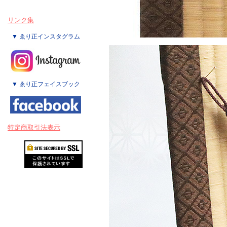
リンク集
▼ ゑり正インスタグラム
▼ ゑり正フェイスブック
特定商取引法表示