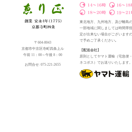
東北地方、九州地方、及び離島
一部地域に関しましては時間帯
定が出来ない場合がございます
で予めご了承ください｡
〒604-8043
京都市中京区寺町四条上ル
【配送会社】
午前 11：00～午後 8：00
原則としてヤマト運輸（宅急便
ネコポス）でお送りいたします
お問合せ: 075-221-2655