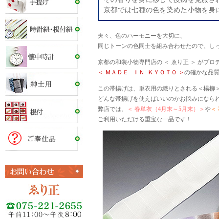
京都では七種の色を染めた小物を身
夫々、色のハーモニーを大切に、
同じトーンの色同士を組み合わせたので、し
京都の和装小物専門店の ＜ ゑり正 ＞ がプ
＜ ＭＡＤＥ ＩＮ ＫＹＯＴＯ ＞
の確かな品
この帯揚げは、単衣用の織りとされる＜楊柳
どんな帯揚げを使えばいいのかお悩みになら
弊店では、
＜ 春単衣（4月末～5月末）＞
や
＜
ご利用いただける重宝な一品です！