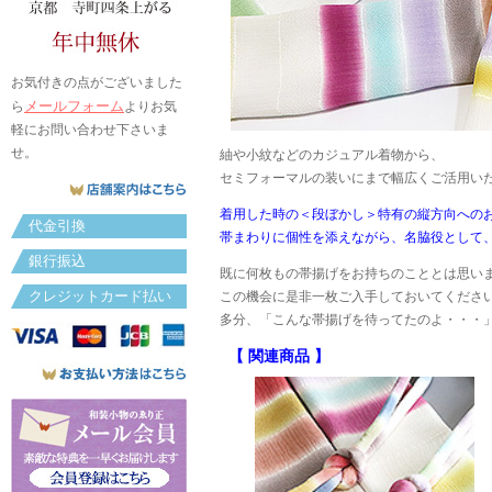
お気付きの点がございました
メールフォーム
ら
よりお気
軽にお問い合わせ下さいま
せ。
紬や小紋などのカジュアル着物から、
セミフォーマルの装いにまで幅広くご活用い
着用した時の＜段ぼかし＞特有の縦方向への
代金引換
帯まわりに個性を添えながら、名脇役として、
銀行振込
既に何枚もの帯揚げをお持ちのこととは思い
クレジットカード払い
この機会に是非一枚ご入手しておいてくださ
多分、「こんな帯揚げを待ってたのよ・・・
【 関連商品 】