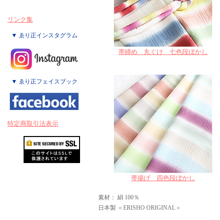
リンク集
▼ ゑり正インスタグラム
帯締め 丸ぐけ 七色段ぼかし
▼ ゑり正フェイスブック
特定商取引法表示
帯揚げ 四色段ぼかし
素材： 絹 100％
日本製 ＜ERISHO ORIGINAL＞