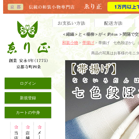
＜縮緬＞と＜楊柳＞が＜ 約4㎝ ＞間隔で
和装小物
帯揚げ
>
> 帯揚げ 七色段ぼかし（
商品の写真はお客様のモニ
ログイン
新規登録
カートの中身