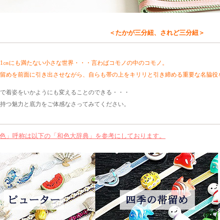
＜たかが三分紐、されど三分紐＞
1㎝にも満たない小さな世界・・・言わばコモノの中のコモノ。
留めを前面に引き出させながら、自らも帯の上をキリリと引き締める重要な名脇役
で着姿をいかようにも変えることのできる・・・
持つ魅力と底力をご体感なさってみてください。
色」呼称は以下の「和色大辞典」を参考にしております。