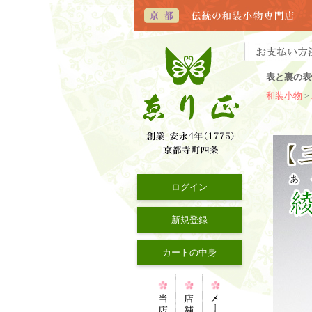
表と裏の表
和装小物
>
ログイン
新規登録
カートの中身