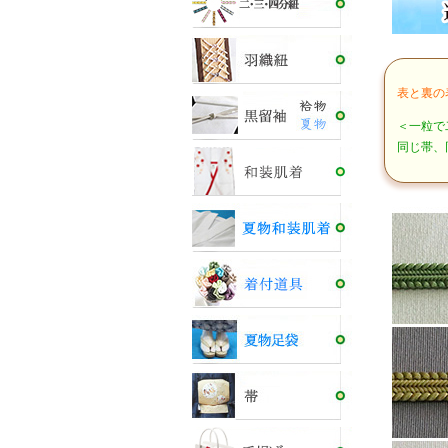
表と裏の
＜一粒で
同じ帯、