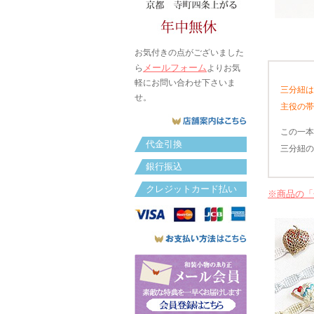
お気付きの点がございました
メールフォーム
ら
よりお気
軽にお問い合わせ下さいま
三分紐は
せ。
主役の帯
この一本
代金引換
三分紐の
銀行振込
クレジットカード払い
※商品の「