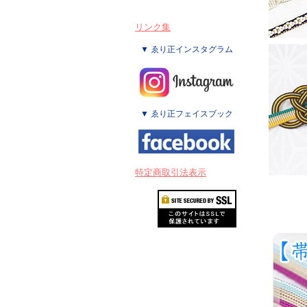
リンク集
▼ ゑり正インスタグラム
▼ ゑり正フェイスブック
特定商取引法表示