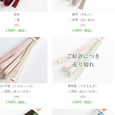
深赤
蘇芳（すおう）
／黒
／灰青（はいあお）
（01）
（02）
5,500円（税込）
5,500円（税込）
鳥の子色（とりのこいろ）
薄萌葱（うすもえぎ）
／洗柿（あらいがき）
／洗柿（あらいがき）
（04）
（05）
5,500円（税込）
5,500円（税込）