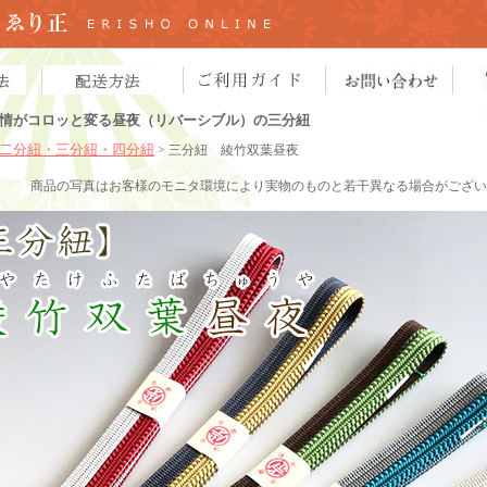
情がコロッと変る昼夜（リバーシブル）の三分紐
二分紐・三分紐・四分紐
> 三分紐 綾竹双葉昼夜
商品の写真はお客様のモニタ環境により実物のものと若干異なる場合がござい