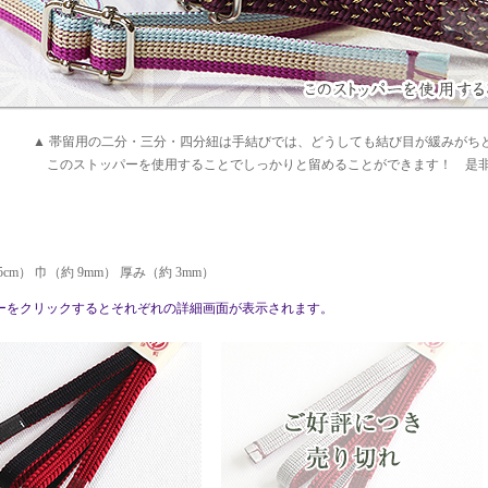
▲ 帯留用の二分・三分・四分紐は手結びでは、どうしても結び目が緩みがち
このストッパーを使用することでしっかりと留めることができます！ 是
5cm） 巾（約 9mm） 厚み（約 3mm）
ーをクリックするとそれぞれの詳細画面が表示されます。