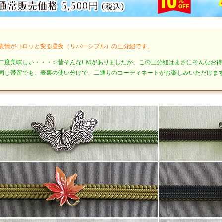
表情がコロッと変る昼夜（リバーシブル）の三分紐です。
二度美味しい・・・＞昔そんなCMがありましたが、この三分紐はまさにそんなお
同じ帯留でも、表裏の使い分けで、二通りのコーディネートがお楽しみいただけま