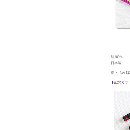
絹100％
日本製
長さ（約 12
下記のカラ