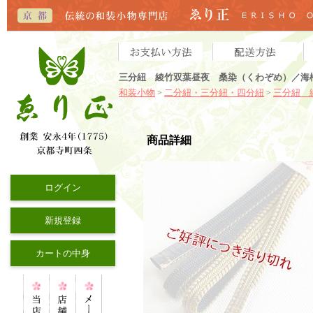
三分紐 綾竹双葉昼夜 桑染（くわぞめ）／海松
和装小物
二分紐・三分紐・四分紐
三分紐 
>
>
商品詳細
ログイン
新規登録
カートの中身