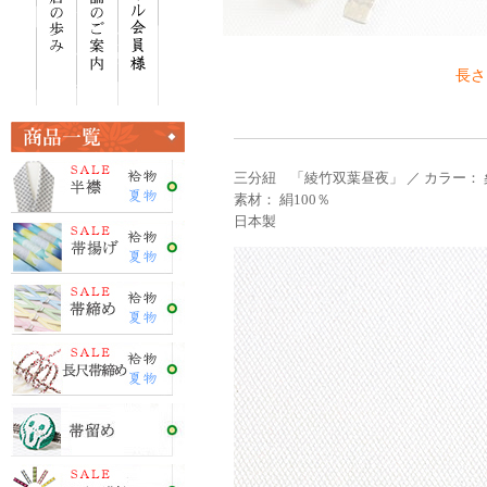
長さ
三分紐 「綾竹双葉昼夜」 ／ カラー： 
素材： 絹100％
日本製