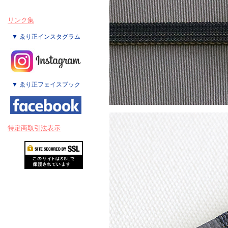
リンク集
▼ ゑり正インスタグラム
▼ ゑり正フェイスブック
特定商取引法表示