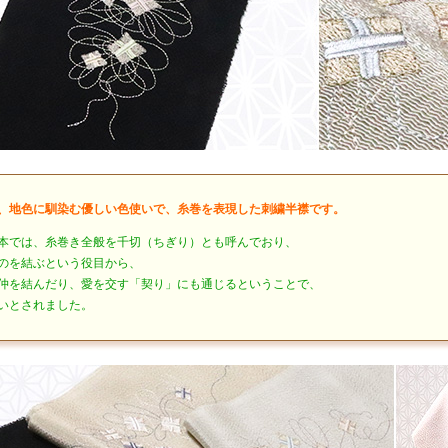
、地色に馴染む優しい色使いで、糸巻を表現した刺繍半襟です。
本では、糸巻き全般を千切（ちぎり）とも呼んでおり、
のを結ぶという役目から、
仲を結んだり、愛を交す「契り」にも通じるということで、
いとされました。