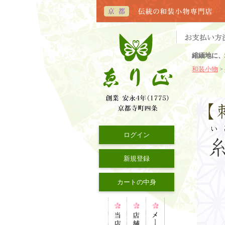
縮緬地に、
和装小物
>
ログイン
新規登録
カートの中身