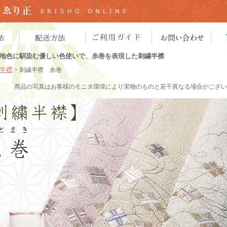
地色に馴染む優しい色使いで、糸巻を表現した刺繍半襟
半襟
> 刺繍半襟 糸巻
商品の写真はお客様のモニタ環境により実物のものと若干異なる場合がござい