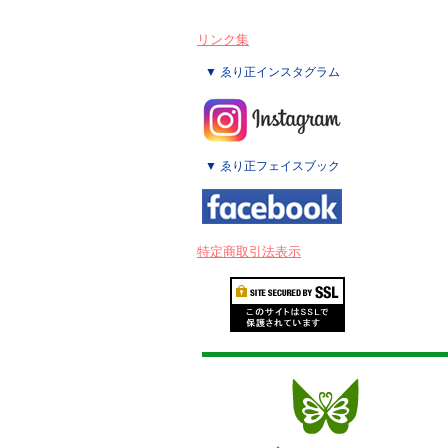
リンク集
▼ ゑり正インスタグラム
▼ ゑり正フェイスブック
特定商取引法表示