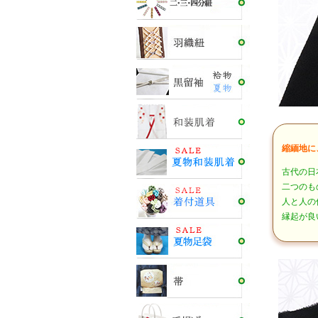
縮緬地に
古代の日
二つのも
人と人の
縁起が良