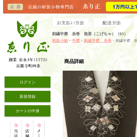
刺繍半襟 糸巻 焦茶（こげちゃ）（03）
和装小物
半襟
刺繍半襟 糸巻
>
>
> 刺繍半襟 
商品詳細
ログイン
新規登録
カートの中身