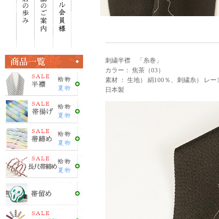
刺繍半襟 「糸巻」
カラー： 焦茶（03）
素材 ： 生地） 絹100％、刺繍糸） レー
日本製