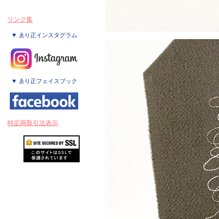
リンク集
▼ ゑり正インスタグラム
▼ ゑり正フェイスブック
特定商取引法表示