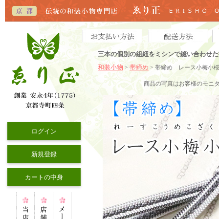
三本の個別の組紐をミシンで縫い合わせた
和装小物
帯締め
>
> 帯締め レース小梅小
商品の写真はお客様のモニ
ログイン
新規登録
カートの中身