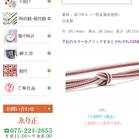
素材： 絹 100％（一部金属糸使用）
日本製
巾（約 14mm） 厚み（約 2mm） 長さ（約 15
下記のカラーをクリックするとそれぞれの詳
（01）
15,400円（税込）
ご好評につき売り切れ