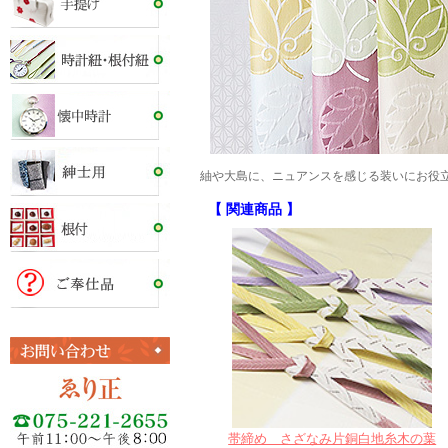
紬や大島に、ニュアンスを感じる装いにお役
【 関連商品 】
帯締め さざなみ片銅白地糸木の葉