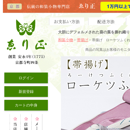
大胆にデフォルメされた葵の葉を膨れ織り
和装小物
帯揚げ
>
> 帯揚げ ローケツふく
商品の写真はお客様のモニ
ログイン
新規登録
カートの中身