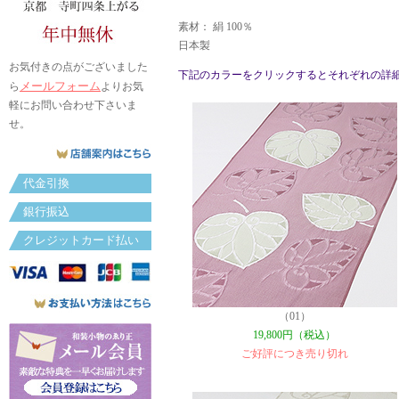
素材： 絹 100％
日本製
お気付きの点がございました
下記のカラーをクリックするとそれぞれの詳
メールフォーム
ら
よりお気
軽にお問い合わせ下さいま
せ。
代金引換
銀行振込
クレジットカード払い
（01）
19,800円（税込）
ご好評につき売り切れ