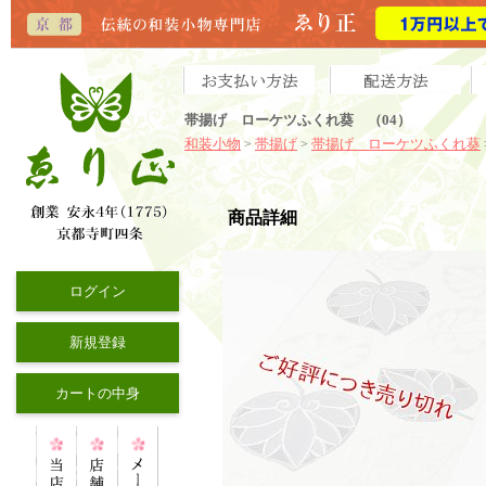
帯揚げ ローケツふくれ葵 （04）
和装小物
帯揚げ
帯揚げ ローケツふくれ葵
>
>
商品詳細
ログイン
新規登録
カートの中身