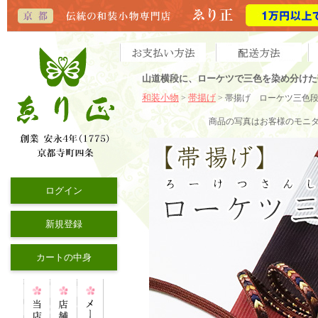
山道横段に、ローケツで三色を染め分けた
和装小物
帯揚げ
>
> 帯揚げ ローケツ三色
商品の写真はお客様のモニ
ログイン
新規登録
カートの中身