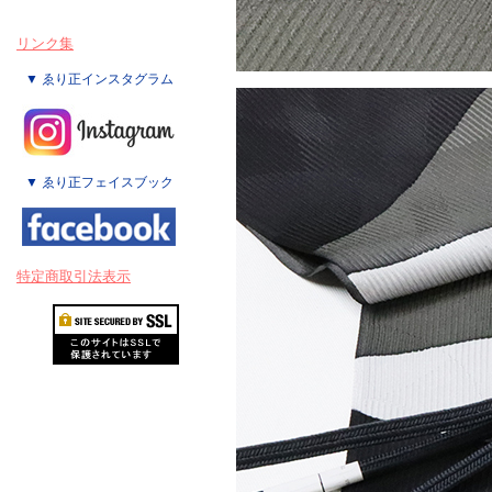
リンク集
▼ ゑり正インスタグラム
▼ ゑり正フェイスブック
特定商取引法表示