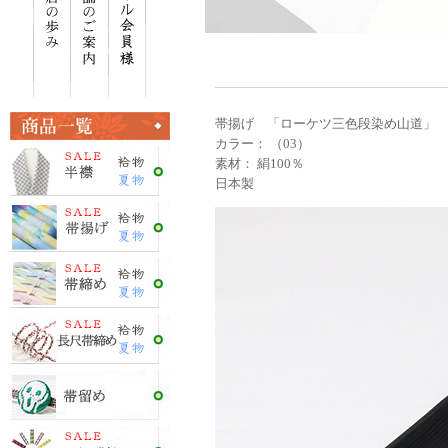
帯揚げ 「ローケツ三色段染め山道」
カラー： （03）
素材： 絹100％
日本製