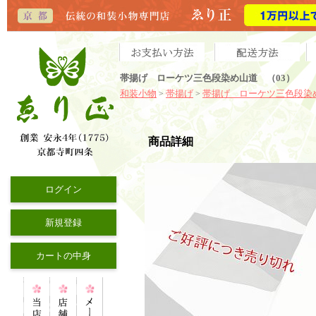
帯揚げ ローケツ三色段染め山道 （03）
和装小物
帯揚げ
帯揚げ ローケツ三色段染
>
>
商品詳細
ログイン
新規登録
カートの中身