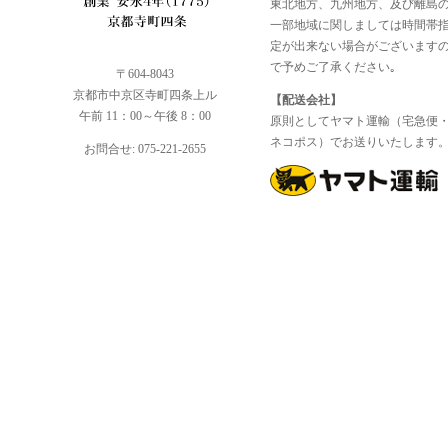
東北地方、九州地方、及び離島
一部地域に関しましては時間帯
定が出来ない場合がございます
で予めご了承ください｡
〒604-8043
京都市中京区寺町四条上ル
【配送会社】
午前 11：00～午後 8：00
原則としてヤマト運輸（宅急便
ネコポス）でお送りいたします
お問合せ: 075-221-2655