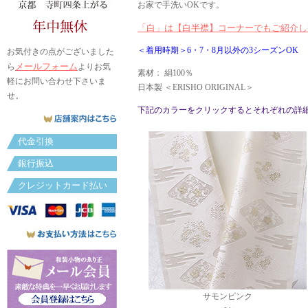
お家で手洗いOKです。
「白」は【白半襟】コーナーでもご紹介し
＜着用時期＞6・7・8月以外の3シーズンOK
お気付きの点がございました
メールフォーム
ら
よりお気
素材： 絹100％
軽にお問い合わせ下さいま
日本製 ＜ERISHO ORIGINAL＞
せ。
下記のカラーをクリックするとそれぞれの詳
代金引換
銀行振込
クレジットカード払い
サモンピンク