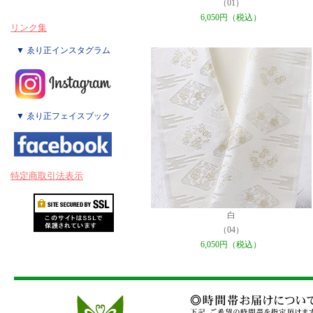
（01）
6,050円（税込）
リンク集
▼ ゑり正インスタグラム
▼ ゑり正フェイスブック
特定商取引法表示
白
（04）
6,050円（税込）