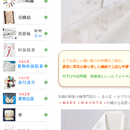
とても珍しい縫い取りの半襟のご紹介。
菱形に草花を織り表した繊細で上品な半襟
付下げや訪問着、色無地といったフォーマ
京都の和装小物専門店の ＜ ゑり正 ＞ がプ
＜ ＭＡＤＥ ＩＮ ＫＹＯＴＯ ＞
の確かな品質