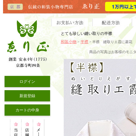
とても珍しい縫い取りの半襟
和装小物
半襟
>
> 半襟 縫取りエ霞に菱花
商品の写真はお客様のモニ
ログイン
新規登録
カートの中身