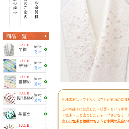
生地素材はソフトなシボ立ちが魅力の京都
この刺繍下に使用した＜明雲＞という半襟
＜塩瀬＞ほど凛としたシャープさはなく、
言わば
塩瀬と縮緬のちょうど中間の風合い