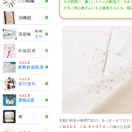
その明雲に、優しいトーンの配色で、小さ
キモノ初心者さんにも上級者さんにも、幅
京都の和装小物専門店の＜ゑり正＞がプロデ
＜ＭＡＤＥ ＩＮ ＫＹＯＴＯ＞
の確かな品質