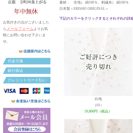
素材： 生地） 絹100％、刺繍糸） 絹100％
日本製＜ERISHO ORIGINAL＞
下記のカラーをクリックするとそれぞれの詳
お気付きの点がございました
メールフォーム
ら
よりお気
軽にお問い合わせ下さいま
せ。
代金引換
銀行振込
クレジットカード払い
白地
（01）
19,800円（税込）