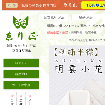
明雲に、優しいトーンの配色で、小さな小
和装小物
半襟
>
> 刺繍半襟 明雲小花
商品の写真はお客様のモニ
ログイン
新規登録
カートの中身