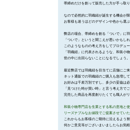
帯締めだけを創って販売した方が手っ取り
なので必然的に羽織紐が誕生する機会が限
お客様も迷うほどのデザインや色から選ぶ
弊店の場合、帯締めを創る「ついで」に羽
「ついで」というと聞こえが悪いかもしれ
このようなものの考え方をしてプロデュー
「羽織紐」に代表されるような、和装小物
世の中に出回らないことになるでしょう。
最近弊店では羽織紐を目当てに店舗にご来
ネット通販での羽織紐のご購入も急増して
お好みは千差万別ですし、多少の妥協は必
「見つけた時が買い時」と言う考え方でご
完売した商品を再度創りたくても職人がリ
和装小物専門店を生業とする私の意地と使
リーズナブルなお値段でご提案させていた
これからもお客様のご期待に沿えるよう努
何かご意見等がございまいましたらお気軽