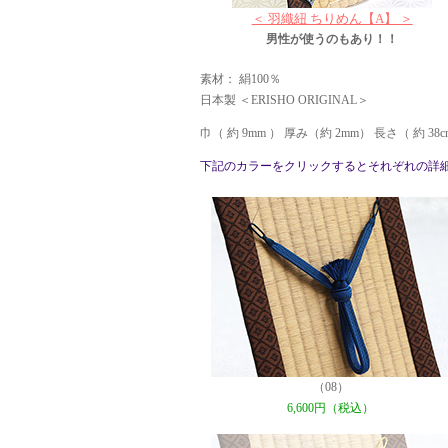
＜ 羽織紐 ちりめん【A】 ＞
男性が使うのもあり！！
素材： 絹100％
日本製 ＜ERISHO ORIGINAL＞
巾（ 約 9mm ） 厚み（約 2mm） 長さ（ 約 3
下記のカラーをクリックするとそれぞれの詳
（08）
6,600円（税込）