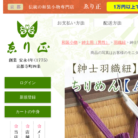
和装小物
紳士用（男性）
羽織紐
>
>
> 紳
商品の写真はお客様のモニ
ログイン
新規登録
カートの中身