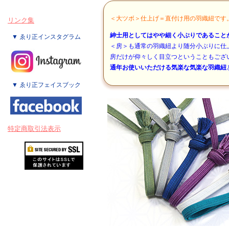
＜大ツボ＞仕上げ＝直付け用の羽織紐です
リンク集
紳士用としてはやや細く小ぶりであること
▼ ゑり正インスタグラム
＜房＞も通常の羽織紐より随分小ぶりに仕
房だけが仰々しく目立つということもござ
通年お使いいただける気楽な気楽な羽織紐
▼ ゑり正フェイスブック
特定商取引法表示