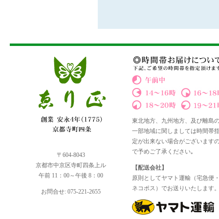
東北地方、九州地方、及び離島
一部地域に関しましては時間帯
定が出来ない場合がございます
で予めご了承ください｡
〒604-8043
京都市中京区寺町四条上ル
【配送会社】
午前 11：00～午後 8：00
原則としてヤマト運輸（宅急便
ネコポス）でお送りいたします
お問合せ: 075-221-2655