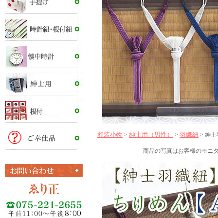
和装小物
紳士用（男性）
羽織紐
>
>
> 紳
商品の写真はお客様のモニ