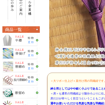
＜大ツボ＞仕上げ＝直付け用の羽織紐です
紳士用としてはやや細く小ぶりであること
＜房＞も通常の羽織紐より随分小ぶりに仕
房だけが仰々しく目立つということもござ
通年お使いいただける気楽な気楽な羽織紐