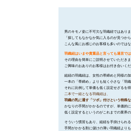
男のキモノ姿に不可欠な羽織紐ではありま
「探してもなかなか気に入るのが見つから
こんな風にお感じのお客様も多いのではな
羽織紐はいまや貴重品と言っても過言では
その理由を簡単にご説明させていただきま
ご興味のおありのお客様はお付き合いくだ
組紐の羽織紐は、女性の帯締めと同様の加
一本の「帯締め」よりも短く小さな「羽織
それに比例して単価も低く設定せざるを得
二本で一組となる羽織紐は、
羽織の乳に通す「ツボ」付けという特殊な
かなりの手間がかかるのですが、単価的に
低く設定するというのがこれまでの業界の
そういう慣習もあり、組紐を手掛けられる
手間がかかる割に儲けの薄い羽織紐よりも