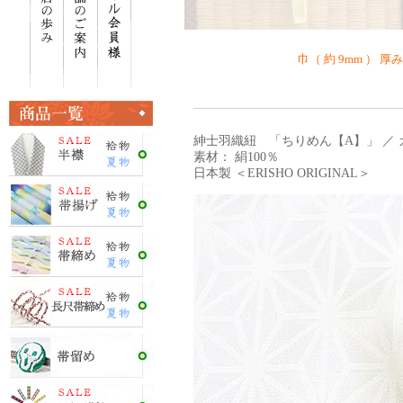
巾（ 約 9mm ） 厚
紳士羽織紐 「ちりめん【A】」 ／ カ
素材： 絹100％
日本製 ＜ERISHO ORIGINAL＞