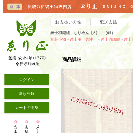
紳士羽織紐 ちりめん【A】 （05）
和装小物
紳士用（男性）
紳士羽織紐
紳士
>
>
>
商品詳細
ログイン
新規登録
カートの中身