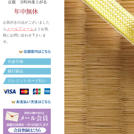
お気付きの点がございました
メールフォーム
ら
よりお気
軽にお問い合わせ下さいま
せ。
代金引換
銀行振込
クレジットカード払い