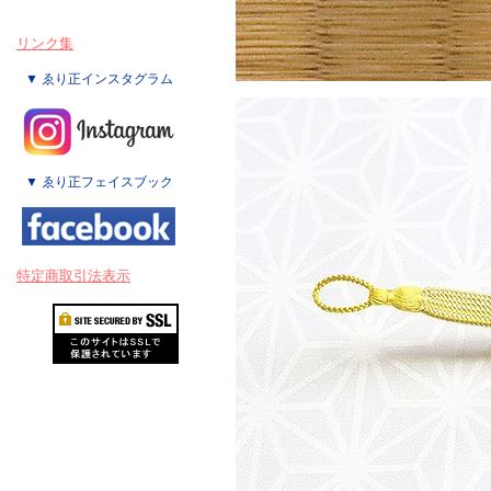
リンク集
▼ ゑり正インスタグラム
▼ ゑり正フェイスブック
特定商取引法表示