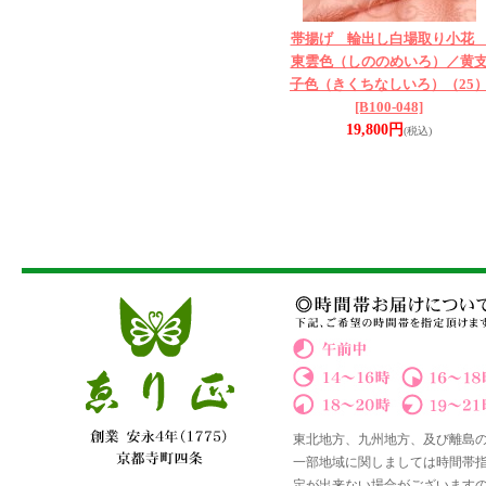
帯揚げ 輪出し白場取り小
東雲色（しののめいろ）／黄
子色（きくちなしいろ）（25
[B100-048]
19,800円
(税込)
東北地方、九州地方、及び離島
一部地域に関しましては時間帯
定が出来ない場合がございます