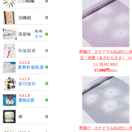
帯揚げ カテドラル白ぼかし
玉 浅紫（あさむらさき）（0
1）
[B307-001]
17,600円
(税込)
帯揚げ カテドラル白ぼかし