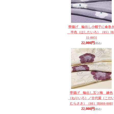
帯揚げ 輪出し小帽子に傘巻
半色（はしたいろ）（05）
[B
11-005]
22,000円
(税込)
帯揚げ 輪出し五ツ梅 練色
（ねりいろ）／古代紫（こだ
むらさき）（08）
[B060-008]
22,000円
(税込)