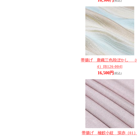
16,500円
(税込)
帯揚げ 唐織三色段ぼかし （
4）
[B126-004]
16,500円
(税込)
帯揚げ 極鮫小紋 深赤（01