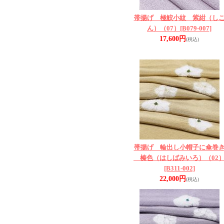
帯揚げ 極鮫小紋 紫紺（し
ん）（07）
[B079-007]
17,600円
(税込)
帯揚げ 輪出し小帽子に傘巻
榛色（はしばみいろ）（02
[B311-002]
22,000円
(税込)