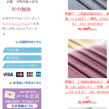
帯揚げ 二色斜め染め分け 
お気付きの点がございました
鼠（こんねず）／樺色（かば
メールフォーム
ら
よりお気
ろ）（02）
[B309-002]
軽にお問い合わせ下さいま
16,500円
(税込)
せ。
代金引換
銀行振込
クレジットカード払い
帯揚げ 二色斜め染め分け 
色（はしばみいろ）／京紫（
ょうむらさき）（06）
[B309-0
6]
16,500円
(税込)