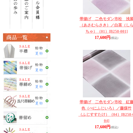
帯揚げ 二色モダン市松 浅
（あさむらさき）／白茶（し
ちゃ）（01）
[B258-001]
17,600円
(税込)
帯揚げ 二色モダン市松 紅
色（べにふじいろ）／藤煤竹
（ふじすすたけ）（04）
[B258-
04]
17,600円
(税込)