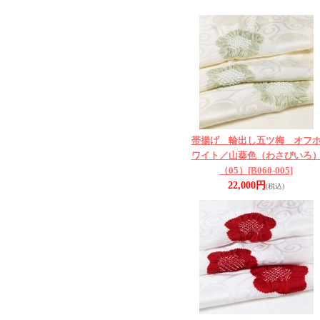
帯揚げ 輪出し五ツ梅 オフ
ワイト／山葵色（わさびいろ
（05）
[B060-005]
22,000円
(税込)