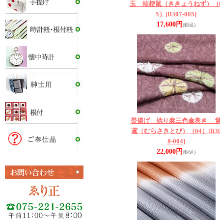
玉 桔梗鼠（ききょうねず）（
5）
[B307-005]
17,600円
(税込)
帯揚げ 捻り麻三色傘巻き 
鳶（むらさきとび）（04）
[B3
8-004]
22,000円
(税込)