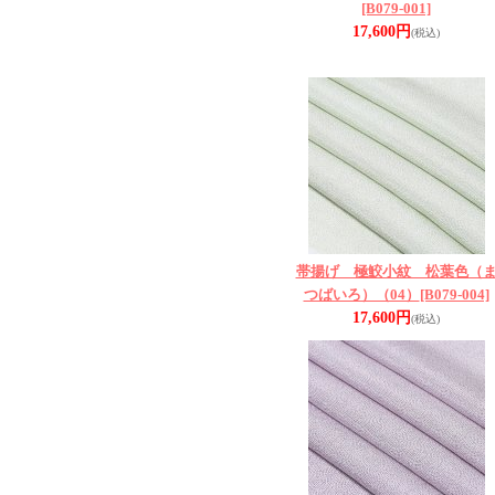
[B079-001]
17,600円
(税込)
帯揚げ 極鮫小紋 松葉色（
つばいろ）（04）
[B079-004]
17,600円
(税込)