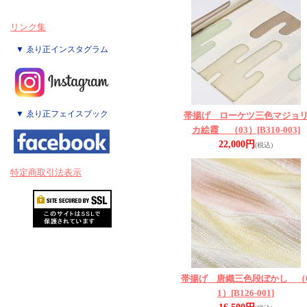
リンク集
▼ ゑり正インスタグラム
▼ ゑり正フェイスブック
帯揚げ ローケツ三色マジョ
カ絵霞 （03）
[B310-003]
22,000円
(税込)
特定商取引法表示
帯揚げ 唐織三色段ぼかし （
1）
[B126-001]