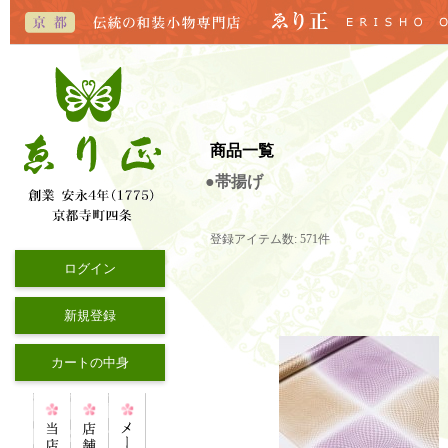
商品一覧
●帯揚げ
登録アイテム数
:
571件
ログイン
新規登録
カートの中身