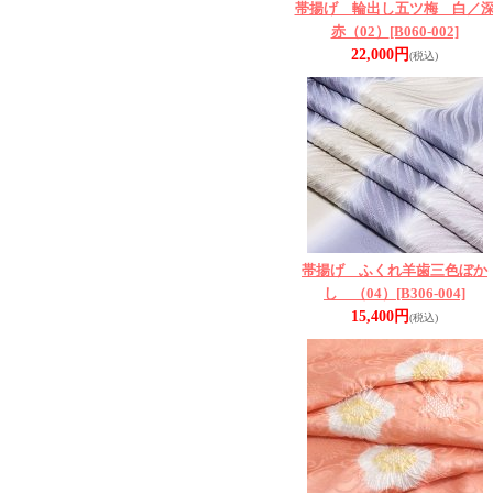
帯揚げ 輪出し五ツ梅 白／
赤（02）
[B060-002]
22,000円
(税込)
帯揚げ ふくれ羊歯三色ぼか
し （04）
[B306-004]
15,400円
(税込)