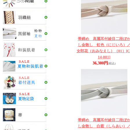
帯締め 高麗耳付綾目二段ぼ
し金散し 虹色（にじいろ）
女郎花（おみなえし）（01）
[C
14-001]
36,300円
(税込)
帯締め 高麗耳付綾目二段ぼ
し金散し 白藍（しらあい）