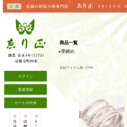
商品一覧
●帯締め
登録アイテム数
:
479件
ログイン
新規登録
カートの中身