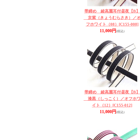
帯締め 綾高麗耳付昼夜【B】
京紫（きょうむらさき）／
フホワイト（08）
[C155-008]
11,000円
(税込)
帯締め 綾高麗耳付昼夜【B】
漆黒（しっこく）／オフホ
イト（12）
[C155-012]
11,000円
(税込)