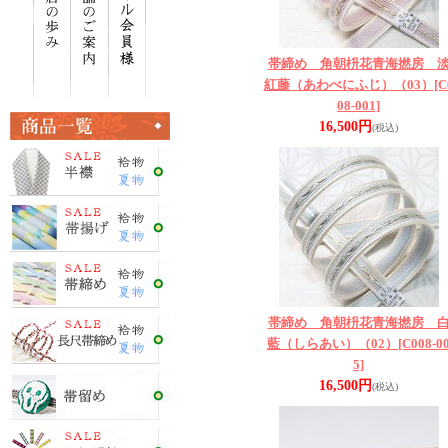
帯締め 角朝枡花青海撚房 
紅藤（あわべにふじ）（03）
[C
08-001]
16,500円
(税込)
帯締め 角朝枡花青海撚房 
藍（しらあい）（02）
[C008-0
5]
16,500円
(税込)