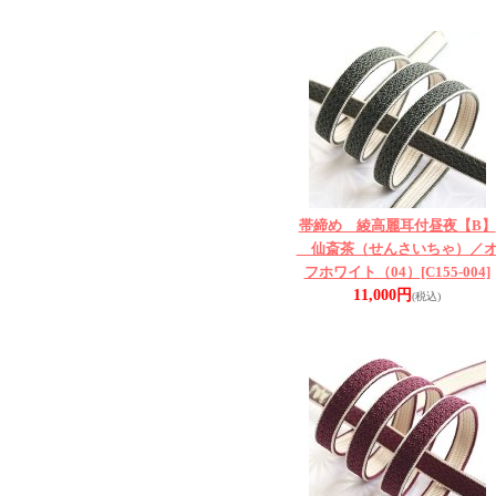
帯締め 綾高麗耳付昼夜【B】
仙斎茶（せんさいちゃ）／
フホワイト（04）
[C155-004]
11,000円
(税込)