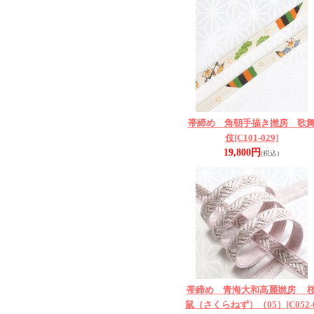
帯締め 角朝手描き撚房 歌
伎
[C101-029]
19,800円
(税込)
帯締め 青海大和高麗撚房 
鼠（さくらねず）（05）
[C052-