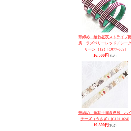
帯締め 綾竹昼夜ストライプ
房 ラズベリーレッド／シー
リーン（12）
[C077-009]
16,500円
(税込)
帯締め 角朝手描き撚房 ハ
チーズ（うさぎ）
[C101-024]
19,800円
(税込)