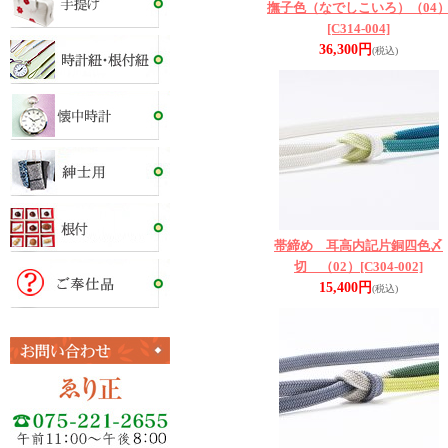
撫子色（なでしこいろ）（04
[C314-004]
36,300円
(税込)
帯締め 耳高内記片銅四色〆
切 （02）
[C304-002]
15,400円
(税込)