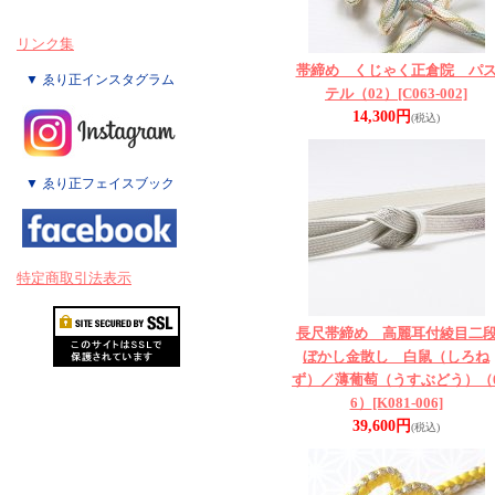
リンク集
帯締め くじゃく正倉院 パ
▼ ゑり正インスタグラム
テル（02）
[C063-002]
14,300円
(税込)
▼ ゑり正フェイスブック
特定商取引法表示
長尺帯締め 高麗耳付綾目二
ぼかし金散し 白鼠（しろね
ず）／薄葡萄（うすぶどう）（
6）
[K081-006]
39,600円
(税込)