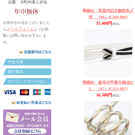
帯締め 耳高内記片銅四色〆
切 （06）
[C304-006]
お気付きの点がございました
15,400円
(税込)
メールフォーム
ら
よりお気
軽にお問い合わせ下さいま
せ。
代金引換
銀行振込
クレジットカード払い
帯締め 銀耳付平唐片胴ぼか
し （07）
[C323-007]
16,500円
(税込)