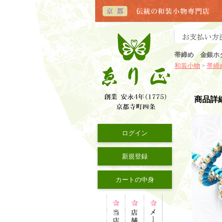
帯締め 金銀ホ
和装小物
帯締
>
商品詳
ログイン
新規登録
カートの中身