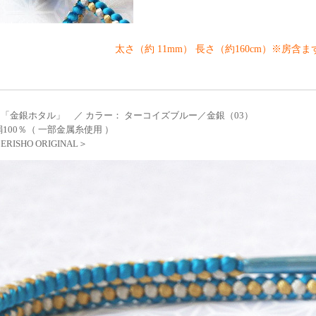
太さ（約 11mm） 長さ（約160cm）※房含ま
「金銀ホタル」 ／ カラー： ターコイズブルー／金銀（03）
絹100％（ 一部金属糸使用 ）
RISHO ORIGINAL＞