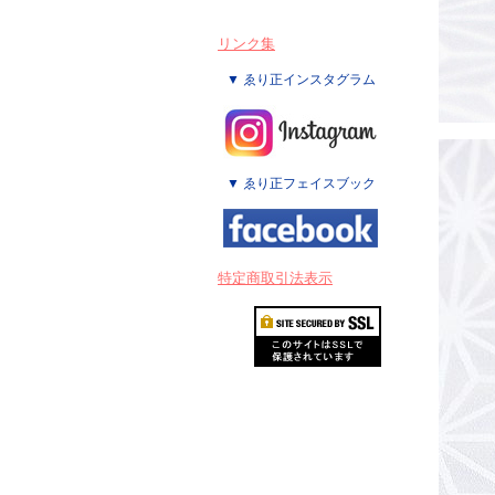
リンク集
▼ ゑり正インスタグラム
▼ ゑり正フェイスブック
特定商取引法表示