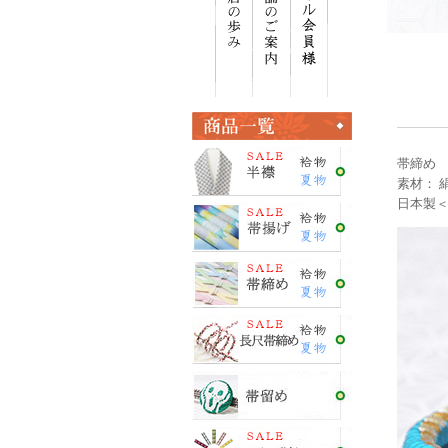
帯締め 
素材： 
日本製＜E