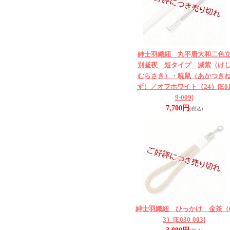
紳士羽織紐 丸平唐大和二色
別昼夜 短タイプ 滅紫（け
むらさき）・暁鼠（あかつき
ず）／オフホワイト（24）
[E0
9-009]
7,700円
(税込)
紳士羽織紐 ひっかけ 金茶（
3）
[E030-003]