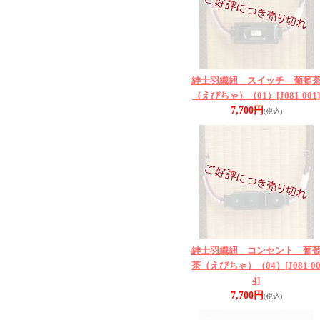
紳士羽織紐 スイッチ 葡萄
（えびちゃ）（01）
[J081-001]
7,700円
(税込)
紳士羽織紐 コンセント 葡
茶（えびちゃ）（04）
[J081-0
4]
7,700円
(税込)