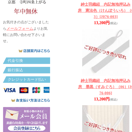
紳士羽織紐 内記無地押込み
房 憲法色（けんぽういろ）（
3）
[J076-003]
お気付きの点がございました
13,200円
(税込)
メールフォーム
ら
よりお気
軽にお問い合わせ下さいま
せ。
代金引換
銀行振込
クレジットカード払い
紳士羽織紐 内記無地押込み
房 墨黒（すみぐろ）（06）
[J
76-006]
13,200円
(税込)