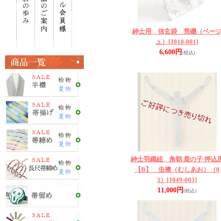
紳士用 信玄袋 荒磯（ベー
ュ）
[J010-001]
6,600円
(税込)
紳士羽織紐 角朝 鹿の子 押込
【B】 虫襖（むしあお）（0
3）
[J049-003]
11,000円
(税込)