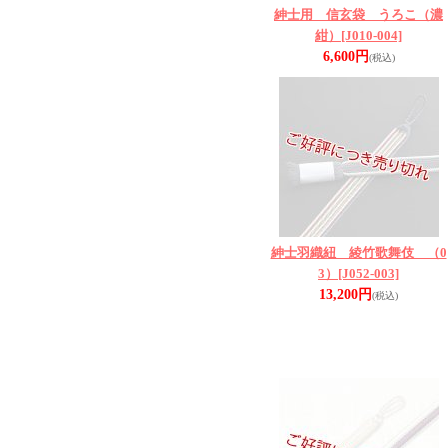
紳士用 信玄袋 うろこ（濃
紺）
[J010-004]
6,600円
(税込)
紳士羽織紐 綾竹歌舞伎 （0
3）
[J052-003]
13,200円
(税込)