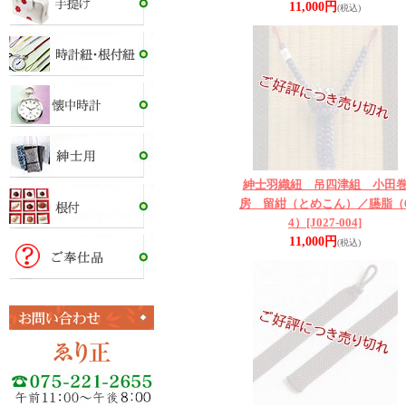
11,000円
(税込)
紳士羽織紐 吊四津組 小田
房 留紺（とめこん）／臙脂（
4）
[J027-004]
11,000円
(税込)