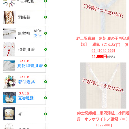
紳士羽織紐 角朝 鹿の子 押込
【B】 紺鼠（こんねず）（0
6）
[J049-006]
11,000円
(税込)
紳士羽織紐 吊四津組 小田
房 オフホワイト／藤紫（01
[J027-001]