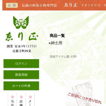
商品一覧
●紳士用
登録アイテム数
:
63件
ログイン
新規登録
カートの中身