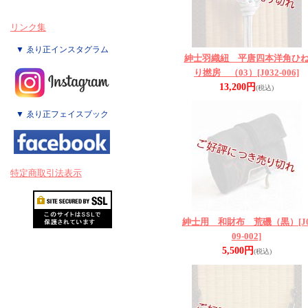
リンク集
▼ ゑり正インスタグラム
紳士羽織紐 平唐四本洋角ひ
り撚房 （03）
[J032-006]
13,200円
(税込)
▼ ゑり正フェイスブック
特定商取引法表示
紳士用 和財布 荒磯（黒）
[J
09-002]
5,500円
(税込)