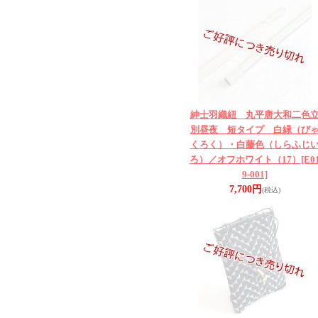
紳士羽織紐 丸平唐大和二色
別昼夜 短タイプ 白緑（び
くろく）・白藤色（しらふじ
ろ）／オフホワイト（17）
[E0
9-001]
7,700円
(税込)