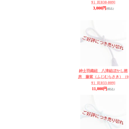
9）
[E030-009]
3,000円
(税込)
紳士羽織紐 八津組ぼかし撚
房 藤紫（ふじむらさき）（0
9）
[E033-009]
11,000円
(税込)