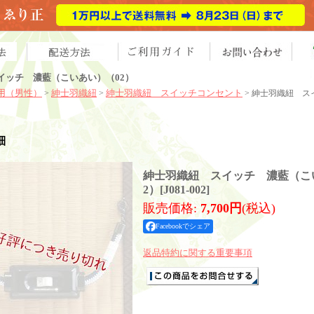
イッチ 濃藍（こいあい）（02）
用（男性）
紳士羽織紐
紳士羽織紐 スイッチコンセント
>
>
> 紳士羽織紐 ス
細
紳士羽織紐 スイッチ 濃藍（こ
2）
[
J081-002
]
販売価格
:
7,700円
(税込)
Facebookでシェア
返品特約に関する重要事項