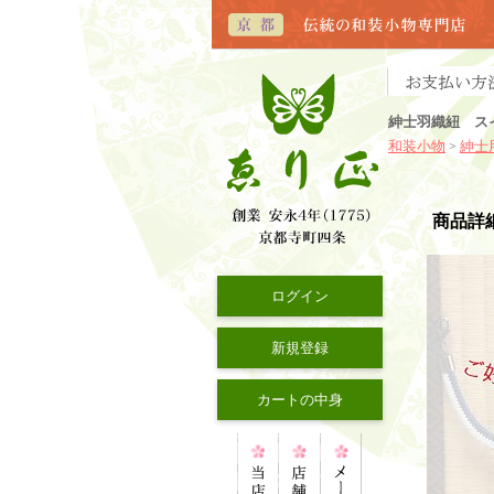
紳士羽織紐 ス
和装小物
紳士
>
商品詳
ログイン
新規登録
カートの中身