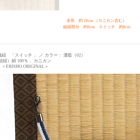
全長 約 26cm （カニカン含む）
組紐部分 約6cm スイッチ 約8cm
紐 「スイッチ 」 ／ カラー： 濃藍（02）
組紐）絹 100％ 、カニカン
ERISHO ORIGINAL＞