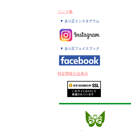
リンク集
▼ ゑり正インスタグラム
▼ ゑり正フェイスブック
特定商取引法表示