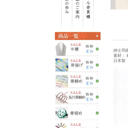
紳士羽織
素材： 
日本製 ＜