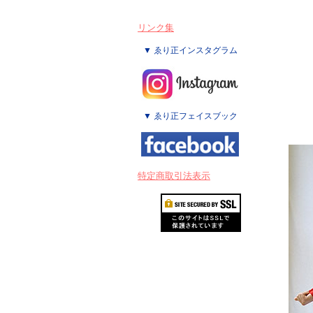
リンク集
▼ ゑり正インスタグラム
▼ ゑり正フェイスブック
特定商取引法表示