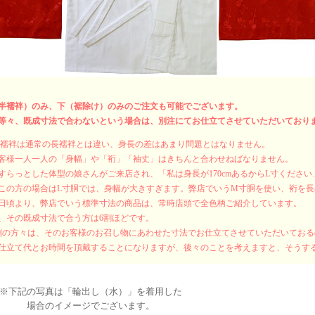
半襦袢）のみ、下（裾除け）のみのご注文も可能でございます。
等々、既成寸法で合わないという場合は、別注にてお仕立てさせていただいており
式襦袢は通常の長襦袢とは違い、身長の差はあまり問題とはなりません。
客様一人一人の「身幅」や「裄」「袖丈」はきちんと合わせねばなりません。
すらっとした体型の娘さんがご来店され、「私は身長が170cmあるからL寸くださ
この方の場合はL寸胴では、身幅が大きすぎます。弊店でいうM寸胴を使い、裄を
日頃より、弊店でいう標準寸法の商品は、常時店頭で全色柄ご紹介しています。
、その既成寸法で合う方は6割ほどです。
割の方々は、そのお客様のお召し物にあわせた寸法でお仕立てさせていただいてお
仕立て代とお時間を頂戴することになりますが、後々のことを考えますと、そうす
※下記の写真は「輪出し（水）」を着用した
場合のイメージでございます。