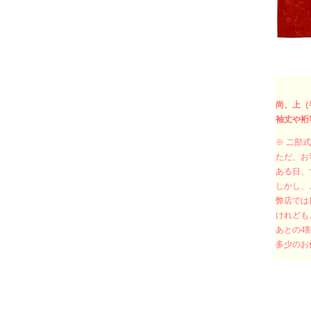
尚、上（
袖丈や裄
※ 二部
ただ、お
ある日、
しかし、
弊店では
けれども
あとの4
多少のお