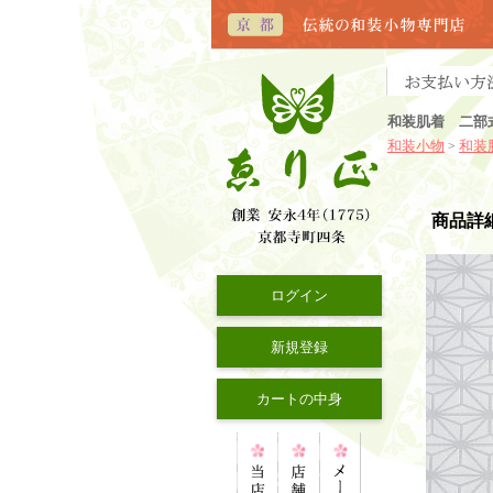
和装肌着 二部式
和装小物
和装
>
商品詳
ログイン
新規登録
カートの中身