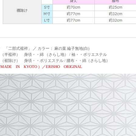
 「二部式襦袢」 ／ カラー： 麻の葉 綸子無地(白)
（半襦袢） 身頃・・綿 （さらし地） / 袖・・ポリエステル
（裾除け） 身頃・・ポリエステル / 腰布・・綿（さらし地）
ADE IN KYOTO ）／ERISHO ORIGINAL