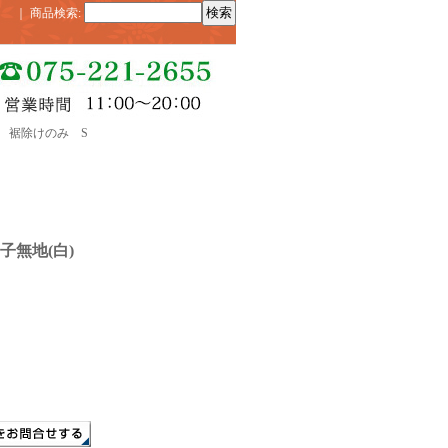
｜
商品検索
:
) 裾除けのみ S
子無地(白)