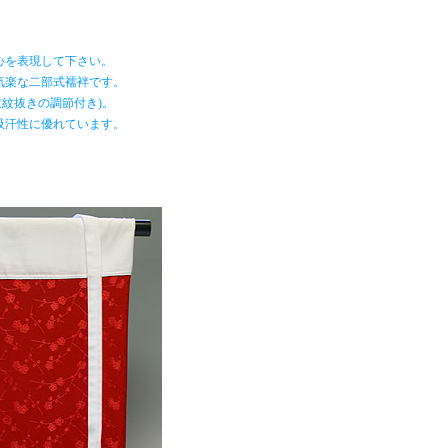
心を表現して下さい。
気楽な二部式襦袢です。
紋抜きの調節付き)。
吸汗性に優れています。