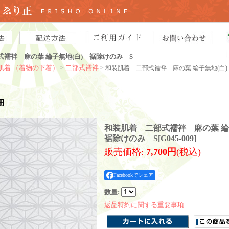
襦袢 麻の葉 綸子無地(白) 裾除けのみ S
肌着 （着物の下着）
二部式襦袢
>
> 和装肌着 二部式襦袢 麻の葉 綸子無地(白
細
和装肌着 二部式襦袢 麻の葉 綸
裾除けのみ S
[
G045-009
]
販売価格
:
7,700円
(税込)
Facebookでシェア
数量
:
返品特約に関する重要事項