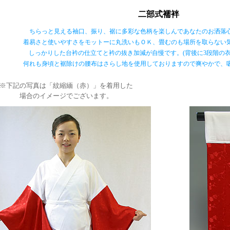
二部式襦袢
ちらっと見える袖口、振り、裾に多彩な色柄を楽しんであなたのお洒落
着易さと使いやすさをモットーに丸洗いもＯＫ、畳むのも場所を取らない
しっかりした台衿の仕立てと衿の抜き加減が自慢です。(背後に3段階の衣
何れも身頃と裾除けの腰布はさらし地を使用しておりますので爽やかで、
※下記の写真は「紋縮緬（赤）」を着用した
場合のイメージでございます。