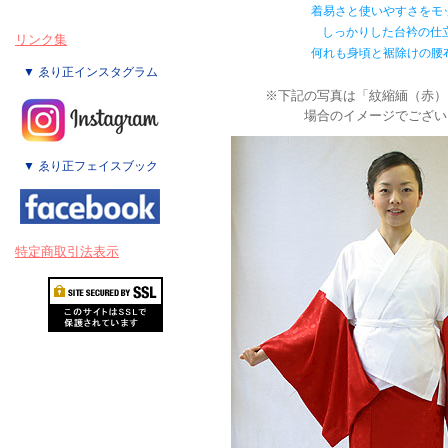
着易さと使いやすさをモ
しっかりした台衿の仕
リンク集
何れも身頃と裾除けの腰
▼ ゑり正インスタグラム
※下記の写真は「紋縮緬（赤）
場合のイメージでござい
▼ ゑり正フェイスブック
特定商取引法表示