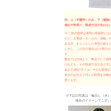
尚、上（半襦袢）のみ、下（裾除
袖丈や裄等々、既成寸法で合わな
※ 二部式襦袢は通常の長襦袢と
ただ、お客様一人一人の「身幅」
ある日、すらっとした体型の娘さん
しかし、この方の場合はL寸胴で
す。
弊店では日頃より、弊店でいう標
けれども、その既成寸法で合う方は
あとの4割の方々は、そのお客様
多少のお仕立て代とお時間を頂戴
思います。
※下記の写真は「輪出し（水）
場合のイメージでござい