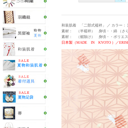
和装肌着 「二部式襦袢」 ／ カラー：
素材： （半襦袢） 身頃・・綿 （さら
素材： （裾除け） 身頃・・ポリエステ
日本製（MADE IN KYOTO ）／ERISH