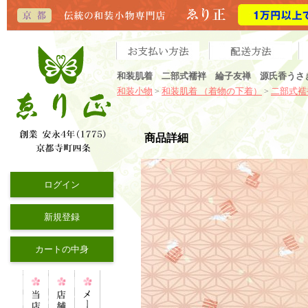
和装肌着 二部式襦袢 綸子友禅 源氏香うさ
和装小物
和装肌着 （着物の下着）
二部式襦
>
>
商品詳細
ログイン
新規登録
カートの中身