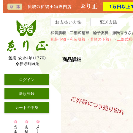
和装肌着 二部式襦袢 綸子友禅 源氏香うさ
和装小物
和装肌着 （着物の下着）
二部式襦
>
>
商品詳細
ログイン
新規登録
カートの中身