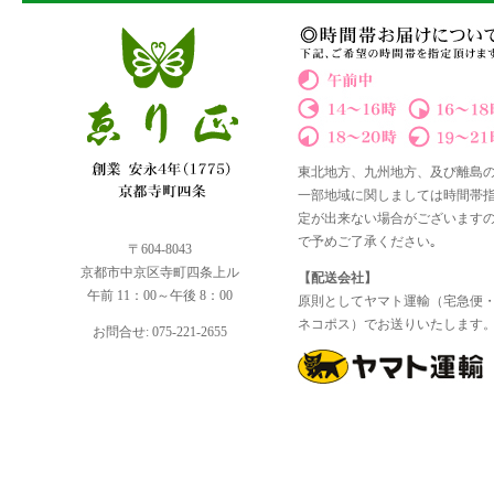
東北地方、九州地方、及び離島
一部地域に関しましては時間帯
定が出来ない場合がございます
で予めご了承ください｡
〒604-8043
京都市中京区寺町四条上ル
【配送会社】
午前 11：00～午後 8：00
原則としてヤマト運輸（宅急便
ネコポス）でお送りいたします
お問合せ: 075-221-2655