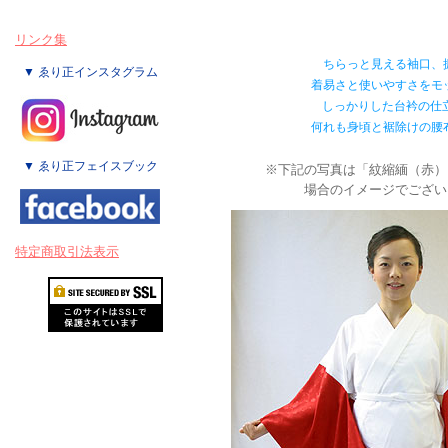
リンク集
ちらっと見える袖口、
▼ ゑり正インスタグラム
着易さと使いやすさをモ
しっかりした台衿の仕
何れも身頃と裾除けの腰
▼ ゑり正フェイスブック
※下記の写真は「紋縮緬（赤）
場合のイメージでござい
特定商取引法表示