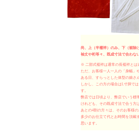
尚、上（半襦袢）のみ、下（裾除
袖丈や裄等々、既成寸法で合わな
※ 二部式襦袢は通常の長襦袢と
ただ、お客様一人一人の「身幅」
ある日、すらっとした体型の娘さん
しかし、この方の場合はL寸胴で
す。
弊店では日頃より、弊店でいう標
けれども、その既成寸法で合う方は
あとの4割の方々は、そのお客様
多少のお仕立て代とお時間を頂戴
思います。