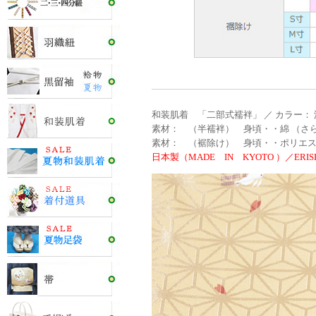
和装肌着 「二部式襦袢」 ／ カラー：
素材： （半襦袢） 身頃・・綿 （さら
素材： （裾除け） 身頃・・ポリエステ
日本製（MADE IN KYOTO ）／ERISH