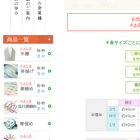
お
※お
▼各サイズごと