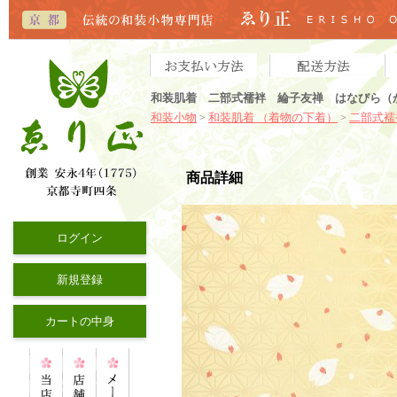
和装肌着 二部式襦袢 綸子友禅 はなびら（
和装小物
和装肌着 （着物の下着）
二部式襦
>
>
商品詳細
ログイン
新規登録
カートの中身