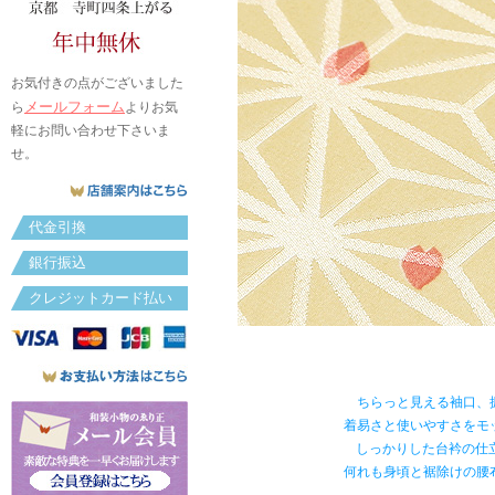
お気付きの点がございました
メールフォーム
ら
よりお気
軽にお問い合わせ下さいま
せ。
代金引換
銀行振込
クレジットカード払い
ちらっと見える袖口、
着易さと使いやすさをモ
しっかりした台衿の仕
何れも身頃と裾除けの腰