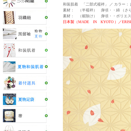
和装肌着 「二部式襦袢」 ／ カラー：
素材： （半襦袢） 身頃・・綿 （さら
素材： （裾除け） 身頃・・ポリエステ
日本製（MADE IN KYOTO ）／ERISH