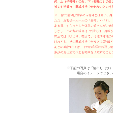
尚、上（半襦袢）のみ、下（裾除け）のみ
袖丈や裄等々、既成寸法で合わないという
※ 二部式襦袢は通常の長襦袢とは違い、
ただ、お客様一人一人の「身幅」や「裄」
ある日、すらっとした体型の娘さんがご来店
しかし、この方の場合はL寸胴では、身幅
弊店では日頃より、弊店でいう標準寸法の
けれども、その既成寸法で合う方は6割ほ
あとの4割の方々は、そのお客様のお召し
多少のお仕立て代とお時間を頂戴すること
※下記の写真は「輪出し（水）
場合のイメージでござい