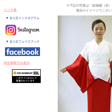
※下記の写真は「紋縮緬（赤）
リンク集
場合のイメージでござい
▼ ゑり正インスタグラム
▼ ゑり正フェイスブック
特定商取引法表示