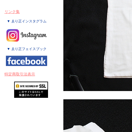
リンク集
▼ ゑり正インスタグラム
▼ ゑり正フェイスブック
特定商取引法表示