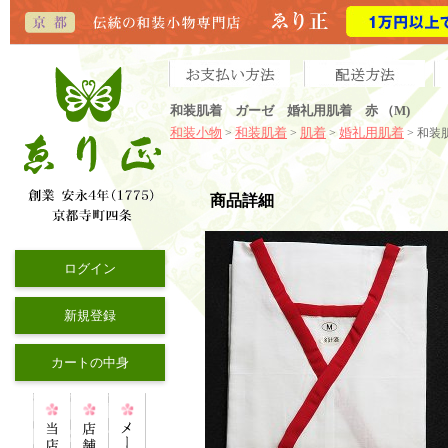
和装肌着 ガーゼ 婚礼用肌着 赤 （M)
和装小物
和装肌着
肌着
婚礼用肌着
>
>
>
> 和装
商品詳細
ログイン
新規登録
カートの中身