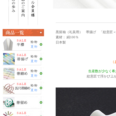
黒留袖（礼装用） 帯揚げ 「紋意匠
素材： 絹100％
日本製
（
生産数が少なく希
紋意匠で浮かび上