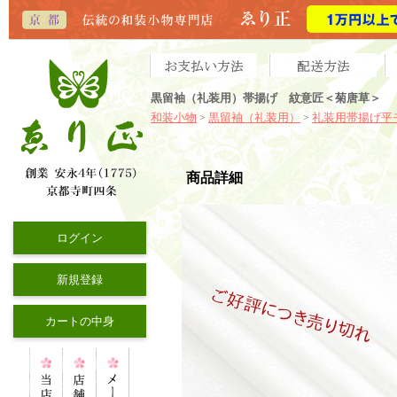
黒留袖（礼装用）帯揚げ 紋意匠＜菊唐草＞
和装小物
黒留袖（礼装用）
礼装用帯揚げ平
>
>
商品詳細
ログイン
新規登録
カートの中身