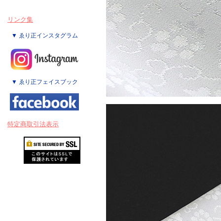
リンク集
▼ ゑり正インスタグラム
▼ ゑり正フェイスブック
特定商取引法表示