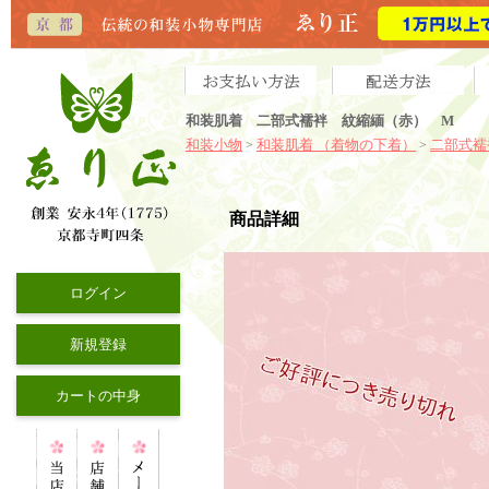
和装肌着 二部式襦袢 紋縮緬（赤） M
和装小物
和装肌着 （着物の下着）
二部式襦
>
>
商品詳細
ログイン
新規登録
カートの中身