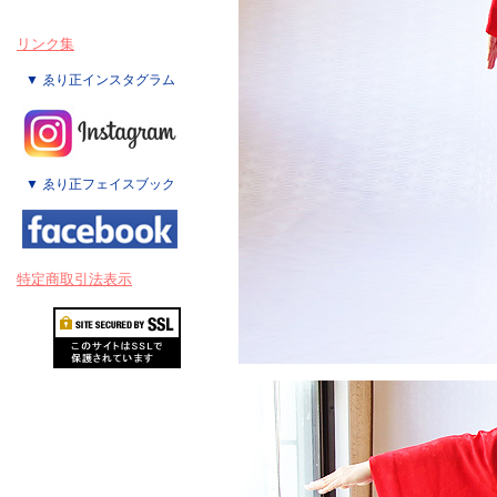
リンク集
▼ ゑり正インスタグラム
▼ ゑり正フェイスブック
特定商取引法表示