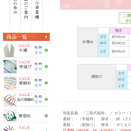
和装肌着 「二部式襦袢」 ／ カラー：
素材： （半襦袢） 身頃・・綿 （さら
素材： （裾除け） 身頃・・ポリエステ
日本製（MADE IN KYOTO ）／ERISH