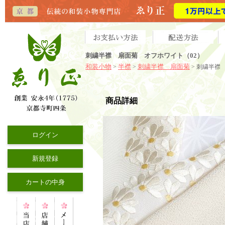
刺繍半襟 扇面菊 オフホワイト（02）
和装小物
半襟
刺繍半襟 扇面菊
>
>
> 刺繍半襟
商品詳細
ログイン
新規登録
カートの中身