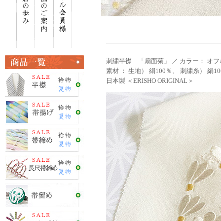
刺繍半襟 「扇面菊」 ／ カラー： オフ
素材 ： 生地） 絹100％、 刺繍糸） 絹10
日本製 ＜ERISHO ORIGINAL＞