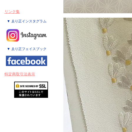
リンク集
▼ ゑり正インスタグラム
▼ ゑり正フェイスブック
特定商取引法表示