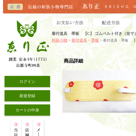
着付道具 帯板 【C】 ゴムベルト付き（並寸
和装小物
着付道具
帯板
>
>
> 着付道具 帯板 【
商品詳細
ログイン
新規登録
カートの中身