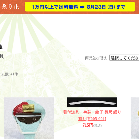
覧
具
商品並び替え
:
テム数
:
41件
着付道具 衿芯 綸子 長尺 繰り
有り
[H005-001]
715円
(税込)