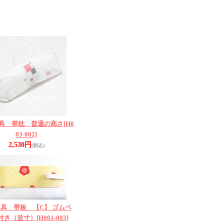
具 帯枕 普通の高さ
[H0
03-002]
2,530円
(税込)
具 帯板 【C】 ゴムベ
付き（並寸）
[H001-003]