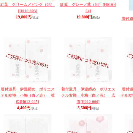
紅葉 クリーム／ピンク（03）
紅葉 グレー／紫（04）
[H010-0
[H010-003]
04]
19,800円
19,800円
(税込)
(税込)
着付
着付道具 伊達締め ポリエス
着付道具 伊達締め ポリエス
着付
テル友禅 小梅（白／赤） 並
テル友禅 小梅（白／赤） 広
テル友
巾
[H012-005]
巾
[H012-006]
4,400円
5,500円
(税込)
(税込)