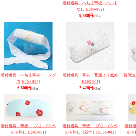
着付道具 へちま帯板 ベルト
なし
[H004-002]
9,680円
(税込)
着付道具 へちま帯枕 ロング
着付道具 帯枕 普通より低め
着付道
巾
[H004-004]
[H003-001]
6,600円
2,420円
(税込)
(税込)
着付道具 帯板 【A】 ゴムベ
着付道具 帯板 【B】 ゴムベ
着付道
ルト無し
[H001-001]
ルト無し（並寸）
[H001-002]
ルト