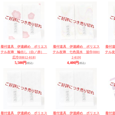
着付道具 伊達締め ポリエス
着付道具 伊達締め ポリエス
着付
テル友禅 輪出し（白／赤）
テル友禅 七色流水 並巾
[H01
テル友
広巾
[H012-018]
2-019]
5,500円
4,400円
(税込)
(税込)
着付道具 伊達締め ポリエス
着付道具 伊達締め ポリエス
着付