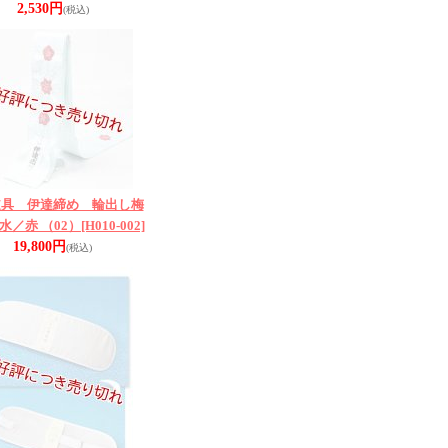
2,530円
(税込)
道具 伊達締め 輪出し梅
水／赤 （02）
[H010-002]
19,800円
(税込)