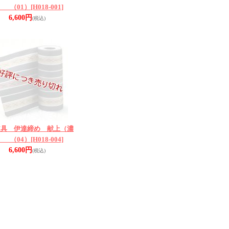
） （01）
[H018-001]
6,600円
(税込)
道具 伊達締め 献上（濃
） （04）
[H018-004]
6,600円
(税込)