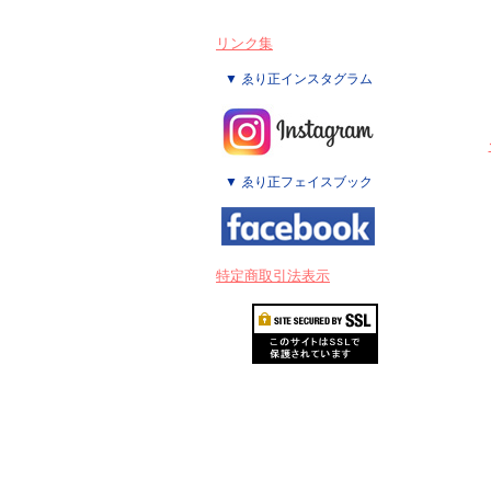
リンク集
▼ ゑり正インスタグラム
▼ ゑり正フェイスブック
特定商取引法表示