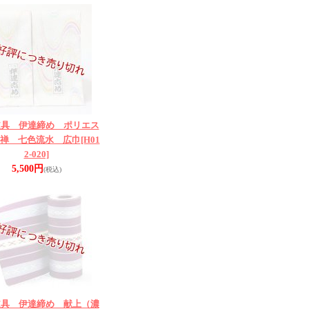
道具 伊達締め ポリエス
禅 七色流水 広巾
[H01
2-020]
5,500円
(税込)
道具 伊達締め 献上（濃