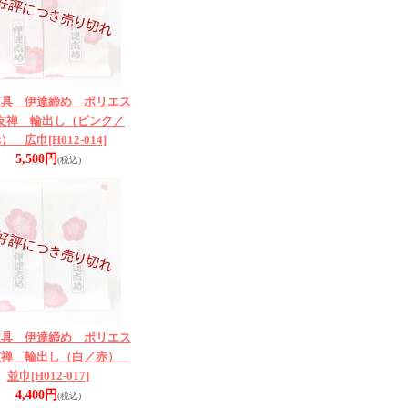
道具 伊達締め ポリエス
友禅 輪出し（ピンク／
赤） 広巾
[H012-014]
5,500円
(税込)
道具 伊達締め ポリエス
友禅 輪出し（白／赤）
並巾
[H012-017]
4,400円
(税込)