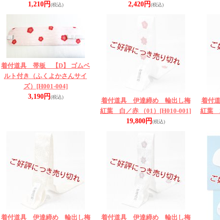
1,210円
2,420円
(税込)
(税込)
着付道具 帯板 【D】 ゴムベ
ルト付き（ふくよかさんサイ
ズ）
[H001-004]
3,190円
(税込)
着付道具 伊達締め 輪出し梅
着付
紅葉 白／赤 （01）
[H010-001]
紅葉 
19,800円
(税込)
着付道具 伊達締め 輪出し梅
着付道具 伊達締め 輪出し梅