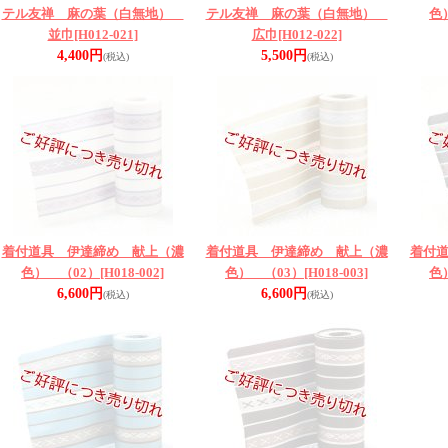
テル友禅 麻の葉（白無地）
テル友禅 麻の葉（白無地）
色
並巾
[H012-021]
広巾
[H012-022]
4,400円
5,500円
(税込)
(税込)
着付道具 伊達締め 献上（濃
着付道具 伊達締め 献上（濃
着付
色） （02）
[H018-002]
色） （03）
[H018-003]
色
6,600円
6,600円
(税込)
(税込)