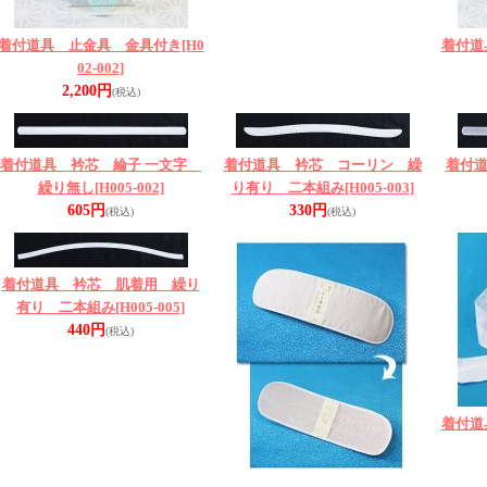
着付道具 止金具 金具付き
[H0
着付道
02-002]
2,200円
(税込)
着付道具 衿芯 綸子 一文字
着付道具 衿芯 コーリン 繰
着付
繰り無し
[H005-002]
り有り 二本組み
[H005-003]
605円
330円
(税込)
(税込)
着付道具 衿芯 肌着用 繰り
有り 二本組み
[H005-005]
440円
(税込)
着付道