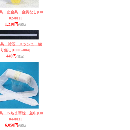
具 止金具 金具なし
[H0
02-001]
1,210円
(税込)
道具 衿芯 メッシュ 繰
り無し
[H005-004]
440円
(税込)
具 へちま帯枕 並巾
[H0
04-003]
6,050円
(税込)