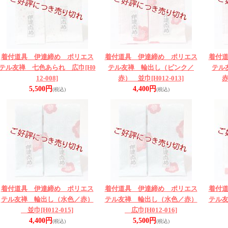
着付道具 伊達締め ポリエス
着付道具 伊達締め ポリエス
着付
テル友禅 七色あられ 広巾
[H0
テル友禅 輪出し（ピンク／
テル
12-008]
赤） 並巾
[H012-013]
5,500円
4,400円
(税込)
(税込)
着付道具 伊達締め ポリエス
着付道具 伊達締め ポリエス
着付
テル友禅 輪出し（水色／赤）
テル友禅 輪出し（水色／赤）
テル
並巾
[H012-015]
広巾
[H012-016]
4,400円
5,500円
(税込)
(税込)