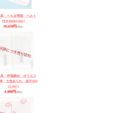
道具 へちま帯板 ベルト
付き
[H004-001]
10,450円
(税込)
道具 伊達締め ポリエス
禅 七色あられ 並巾
[H0
12-007]
4,400円
(税込)