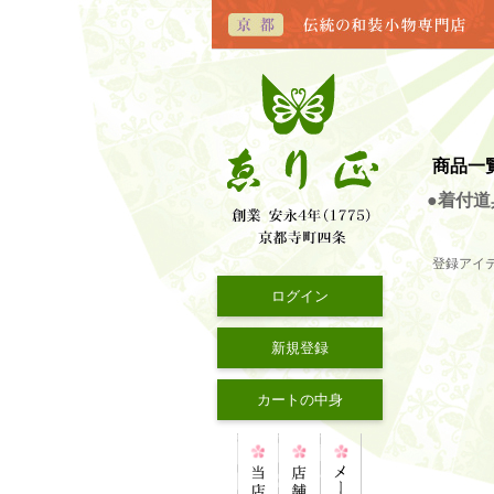
商品一
●着付道
登録アイ
ログイン
新規登録
カートの中身