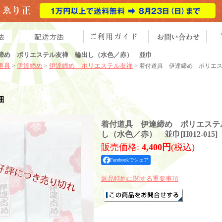
締め ポリエステル友禅 輪出し（水色／赤） 並巾
道具
伊達締め
伊達締め ポリエステル友禅
>
>
> 着付道具 伊達締め ポリエ
細
着付道具 伊達締め ポリエステ
し（水色／赤） 並巾
[
H012-015
]
販売価格
:
4,400円
(税込)
Facebookでシェア
返品特約に関する重要事項