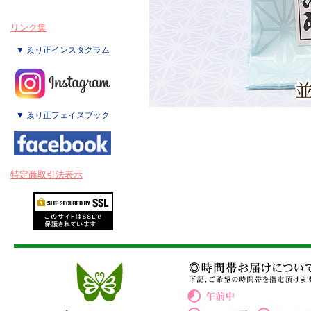
リンク集
▼ ゑり正インスタグラム
▼ ゑり正フェイスブック
特定商取引法表示