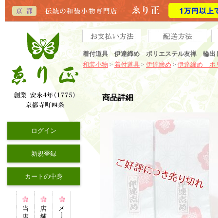
着付道具 伊達締め ポリエステル友禅 輪出
和装小物
着付道具
伊達締め
伊達締め ポ
>
>
>
商品詳細
ログイン
新規登録
カートの中身