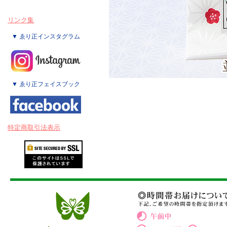
リンク集
▼ ゑり正インスタグラム
▼ ゑり正フェイスブック
特定商取引法表示