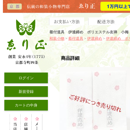
着付道具 伊達締め ポリエステル友禅 小梅
和装小物
着付道具
伊達締め
伊達締め ポ
>
>
>
商品詳細
ログイン
新規登録
カートの中身