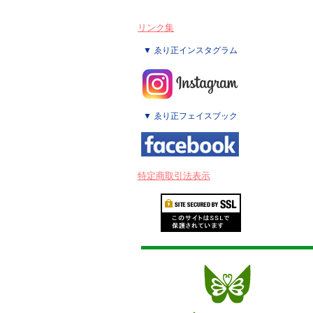
リンク集
▼ ゑり正インスタグラム
▼ ゑり正フェイスブック
特定商取引法表示