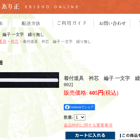
 綸子 一文字 繰り無し
道具
衿芯
>
> 着付道具 衿芯 綸子 一文字 繰り無し
細
着付道具 衿芯 綸子 一文字 
002
]
販売価格
:
605円
(税込)
Facebookでシェア
数量
:
返品特約に関する重要事項