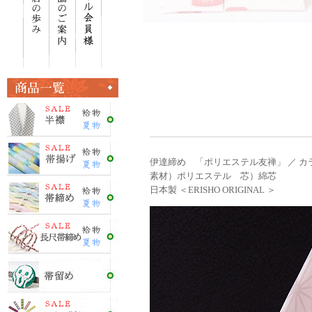
伊達締め 「ポリエステル友禅」 ／ カ
素材）ポリエステル 芯）綿芯
日本製 ＜ERISHO ORIGINAL ＞