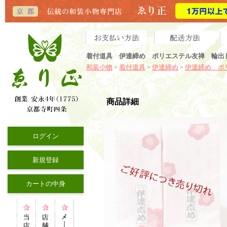
着付道具 伊達締め ポリエステル友禅 輪出
和装小物
着付道具
伊達締め
伊達締め ポ
>
>
>
商品詳細
ログイン
新規登録
カートの中身