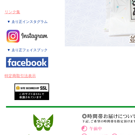
リンク集
▼ ゑり正インスタグラム
▼ ゑり正フェイスブック
特定商取引法表示