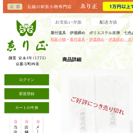
着付道具 伊達締め ポリエステル友禅 七色
和装小物
着付道具
伊達締め
伊達締め ポ
>
>
>
商品詳細
ログイン
新規登録
カートの中身