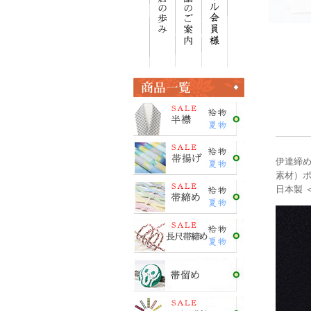
伊達締め
素材）
日本製 ＜E