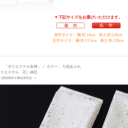
▼下記サイズをお選びいただけます。
並巾サイズ： 幅 約 10cm 長さ 約 228cm
広巾サイズ： 幅 約 13.5cm 長さ 約 228cm
 「ポリエステル友禅」 ／ カラー： 七色あられ
ポリエステル 芯）綿芯
RISHO ORIGINAL ＞