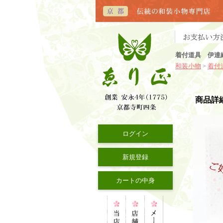
着付道具 伊達
和装小物
着付
>
商品詳
ログイン
新規登録
カートの中身