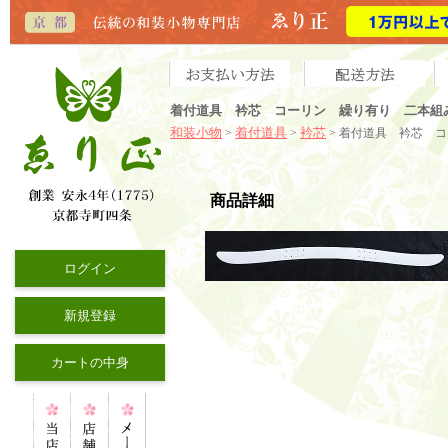
着付道具 衿芯 コーリン 繰り有り 二本組
和装小物
着付道具
衿芯
>
>
> 着付道具 衿芯 
商品詳細
ログイン
新規登録
カートの中身