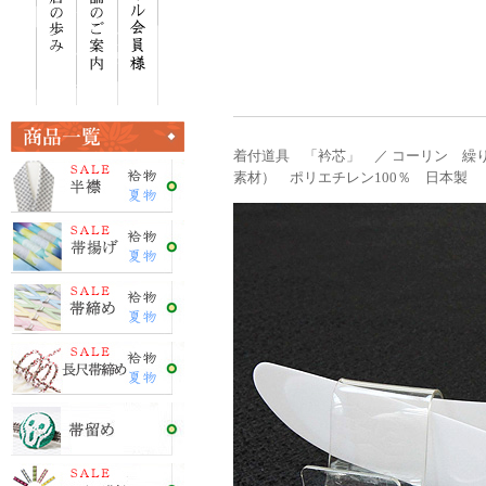
着付道具 「衿芯」 ／ コーリン 繰
素材） ポリエチレン100％ 日本製