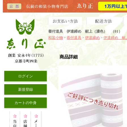
着付道具 伊達締め 献上（濃色） （01）
和装小物
着付道具
伊達締め
伊達締め 献
>
>
>
商品詳細
ログイン
新規登録
カートの中身