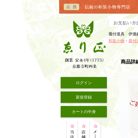
着付道具 伊達
和装小物
着付
>
商品詳
ログイン
新規登録
カートの中身