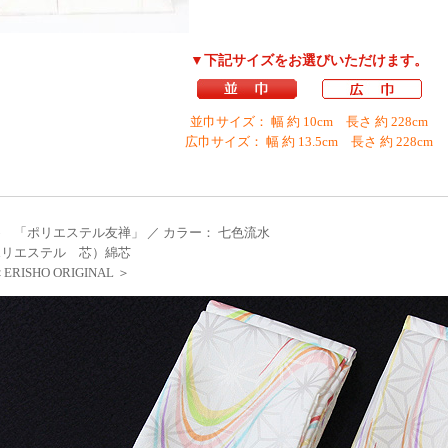
▼下記サイズをお選びいただけます。
並巾サイズ： 幅 約 10cm 長さ 約 228cm
広巾サイズ： 幅 約 13.5cm 長さ 約 228cm
 「ポリエステル友禅」 ／ カラー： 七色流水
ポリエステル 芯）綿芯
RISHO ORIGINAL ＞