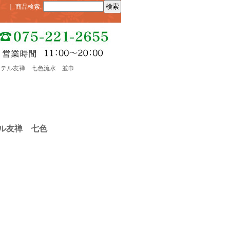
｜
商品検索
:
ステル友禅 七色流水 並巾
ル友禅 七色