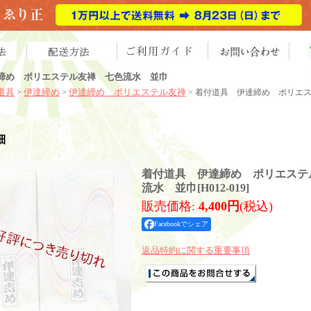
締め ポリエステル友禅 七色流水 並巾
道具
伊達締め
伊達締め ポリエステル友禅
>
>
> 着付道具 伊達締め ポリエ
細
着付道具 伊達締め ポリエステ
流水 並巾
[
H012-019
]
販売価格
:
4,400円
(税込)
Facebookでシェア
返品特約に関する重要事項