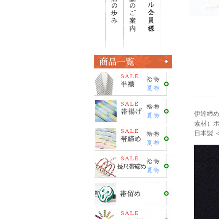
伊達締め
素材）
日本製 ＜E