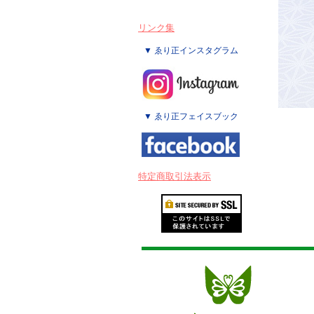
リンク集
▼ ゑり正インスタグラム
▼ ゑり正フェイスブック
特定商取引法表示