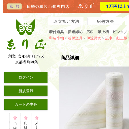
着付道具 伊達締め 広巾 献上柄 ピンク／イ
和装小物
着付道具
伊達締め
広巾 献上柄
>
>
>
商品詳細
ログイン
新規登録
カートの中身