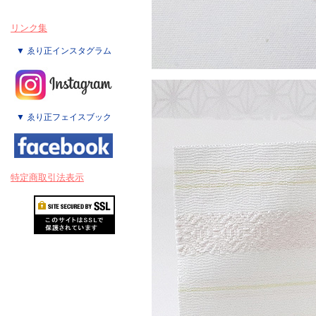
リンク集
▼ ゑり正インスタグラム
▼ ゑり正フェイスブック
特定商取引法表示